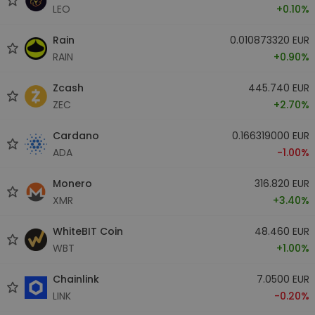
LEO
+0.10%
Rain
0.010873320 EUR
RAIN
+0.90%
Zcash
445.740 EUR
ZEC
+2.70%
Cardano
0.166319000 EUR
ADA
-1.00%
Monero
316.820 EUR
XMR
+3.40%
WhiteBIT Coin
48.460 EUR
WBT
+1.00%
Chainlink
7.0500 EUR
LINK
-0.20%