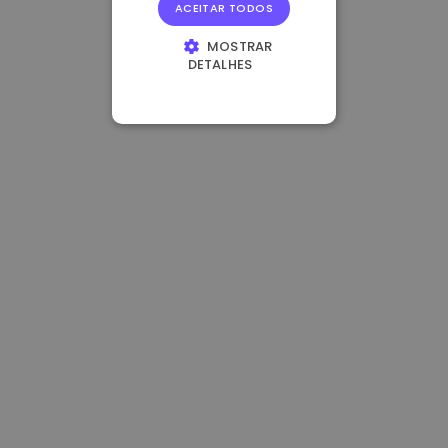
ACEITAR TODOS
MOSTRAR
DETALHES
ESTRITAMENTE
NECESSÁRIOS
DESEMPENHO
DIRECIONAMENTO
FUNCIONALIDADE