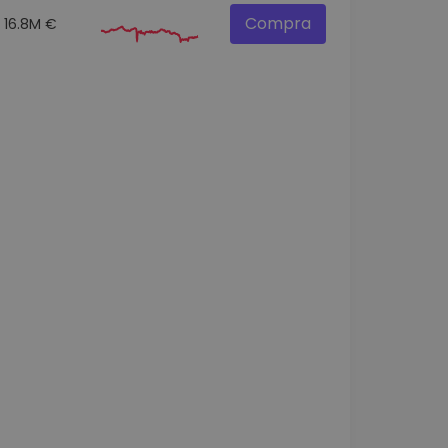
Compra
16.8M €