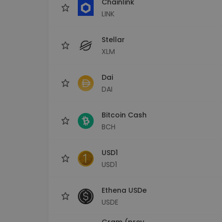
Chainlink
LINK
Stellar
XLM
Dai
DAI
Bitcoin Cash
BCH
USD1
USD1
Ethena USDe
USDE
Gram (prev.