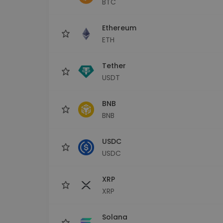
BTC
Explorador de 
Encontra a tua est
Ethereum
ETH
Tether
USDT
BNB
BNB
USDC
USDC
XRP
XRP
Solana