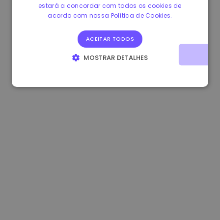
estará a concordar com todos os cookies de
1.180000 €
+1.90%
3.2B €
acordo com nossa Política de Cookies.
ACEITAR TODOS
MOSTRAR DETALHES
ESTRITAMENTE NECESSÁRIOS
DESEMPENHO
DIRECIONAMENTO
FUNCIONALIDADE