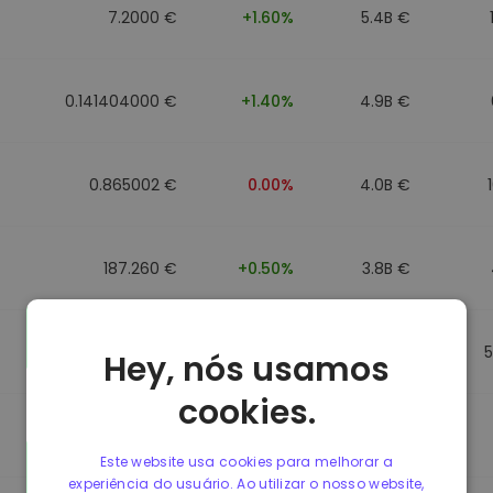
7.2000 €
+1.60%
5.4B €
0.141404000 €
+1.40%
4.9B €
0.865002 €
0.00%
4.0B €
187.260 €
+0.50%
3.8B €
0.864902 €
0.00%
3.5B €
Hey, nós usamos
cookies.
0.864733 €
0.00%
3.4B €
Este website usa cookies para melhorar a
experiência do usuário. Ao utilizar o nosso website,