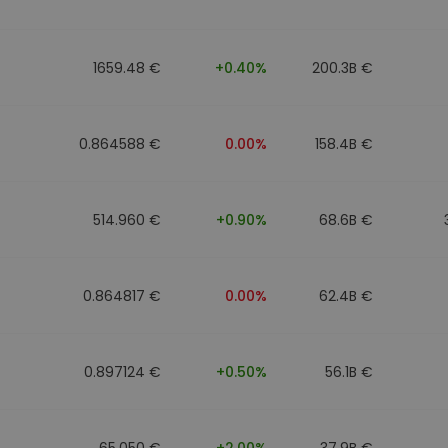
Investimentos
ratégia cripto
1659.48 €
+0.40%
200.3B €
0.864588 €
0.00%
158.4B €
514.960 €
+0.90%
68.6B €
0.864817 €
0.00%
62.4B €
0.897124 €
+0.50%
56.1B €
65.050 €
+2.00%
37.9B €