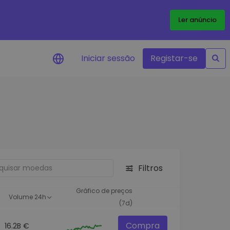
Ler anúncio
Iniciar sessão
Registar-se
Alerta de preços
Atualizações de preços em tempo
real para os seus tokens favoritos
Explorar Ativos
Descubra oportunidades de
investimento
Filtros
Análise do Portefólio
Ideias inteligentes para um
Gráfico de preços
Volume 24h
desempenho ótimo
(7d)
Compra
16.2B €