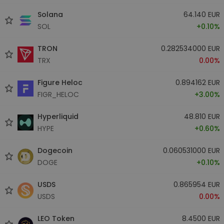
Solana
64.140 EUR
SOL
+0.10%
TRON
0.282534000 EUR
TRX
0.00%
Figure Heloc
0.894162 EUR
FIGR_HELOC
+3.00%
Hyperliquid
48.810 EUR
HYPE
+0.60%
Dogecoin
0.060531000 EUR
DOGE
+0.10%
USDS
0.865954 EUR
USDS
0.00%
LEO Token
8.4500 EUR