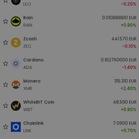
LEO
-0.20%
Rain
0.010888810 EUR
RAIN
+0.90%
Zcash
441.570 EUR
ZEC
-0.10%
Cardano
0.162760000 EUR
ADA
-1.40%
Monero
315.310 EUR
XMR
+2.40%
WhiteBIT Coin
48.590 EUR
WBT
+0.90%
Chainlink
7.0900 EUR
LINK
+0.70%