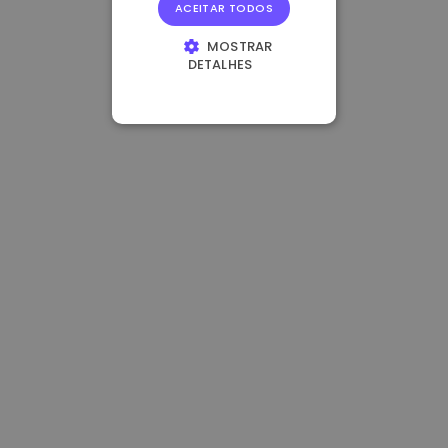
ACEITAR TODOS
MOSTRAR
DETALHES
ESTRITAMENTE
NECESSÁRIOS
DESEMPENHO
DIRECIONAMENTO
FUNCIONALIDADE