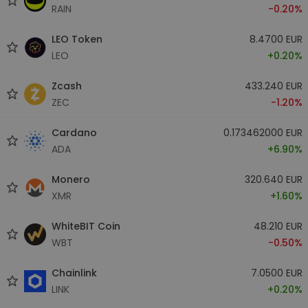
RAIN
-0.20%
LEO Token
8.4700 EUR
LEO
+0.20%
Zcash
433.240 EUR
ZEC
-1.20%
Cardano
0.173462000 EUR
ADA
+6.90%
Monero
320.640 EUR
XMR
+1.60%
WhiteBIT Coin
48.210 EUR
WBT
-0.50%
Chainlink
7.0500 EUR
LINK
+0.20%