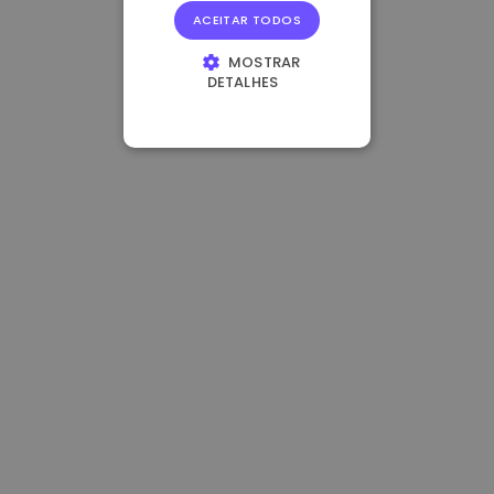
ACEITAR TODOS
MOSTRAR
DETALHES
ESTRITAMENTE
NECESSÁRIOS
DESEMPENHO
DIRECIONAMENTO
FUNCIONALIDADE