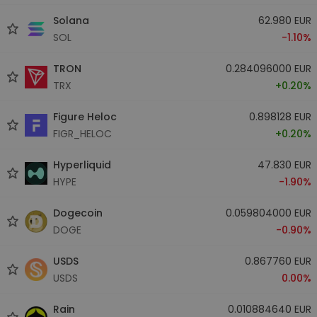
Solana
62.980 EUR
SOL
-1.10%
TRON
0.284096000 EUR
TRX
+0.20%
Figure Heloc
0.898128 EUR
FIGR_HELOC
+0.20%
Hyperliquid
47.830 EUR
HYPE
-1.90%
Dogecoin
0.059804000 EUR
DOGE
-0.90%
USDS
0.867760 EUR
USDS
0.00%
Rain
0.010884640 EUR