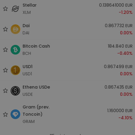
Stellar
0.138641000 EUR
XLM
-1.20%
Dai
0.867732 EUR
DAI
0.00%
Bitcoin Cash
184.840 EUR
BCH
-0.40%
USD1
0.867499 EUR
USD1
0.00%
Ethena USDe
0.867435 EUR
USDE
0.00%
Gram (prev.
1.160000 EUR
Toncoin)
-4.10%
GRAM