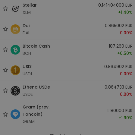
Stellar
0.141404000 EUR
XLM
+1.40%
Dai
0.865002 EUR
DAI
0.00%
Bitcoin Cash
187.260 EUR
BCH
+0.50%
USD1
0.864902 EUR
USD1
0.00%
Ethena USDe
0.864733 EUR
USDE
0.00%
Gram (prev.
1.180000 EUR
Toncoin)
+1.90%
GRAM