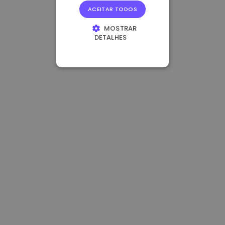
ACEITAR TODOS
MOSTRAR
DETALHES
ESTRITAMENTE
NECESSÁRIOS
DESEMPENHO
DIRECIONAMENTO
FUNCIONALIDADE