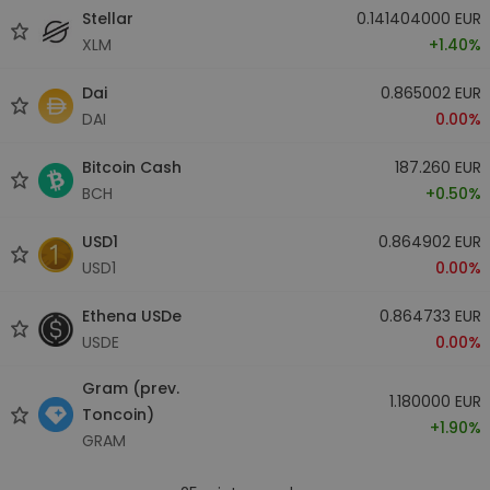
Stellar
0.141404000 EUR
XLM
+1.40%
Dai
0.865002 EUR
DAI
0.00%
Bitcoin Cash
187.260 EUR
BCH
+0.50%
USD1
0.864902 EUR
USD1
0.00%
Ethena USDe
0.864733 EUR
USDE
0.00%
Gram (prev.
1.180000 EUR
Toncoin)
+1.90%
GRAM