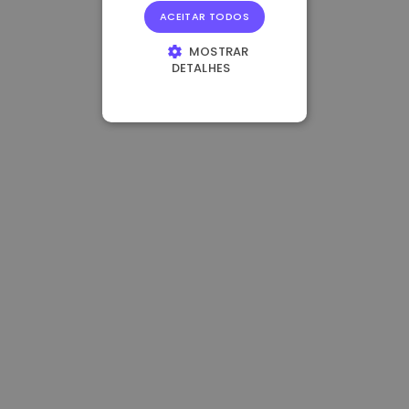
ACEITAR TODOS
MOSTRAR
DETALHES
ESTRITAMENTE
NECESSÁRIOS
DESEMPENHO
DIRECIONAMENTO
FUNCIONALIDADE