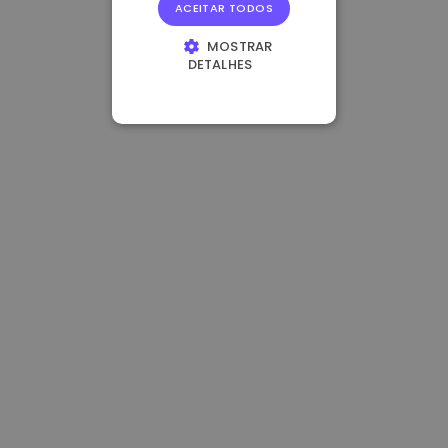
ACEITAR TODOS
MOSTRAR
DETALHES
ESTRITAMENTE
NECESSÁRIOS
DESEMPENHO
DIRECIONAMENTO
FUNCIONALIDADE