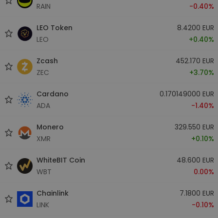
RAIN
-0.40%
LEO Token
8.4200 EUR
LEO
+0.40%
Zcash
452.170 EUR
ZEC
+3.70%
Cardano
0.170149000 EUR
ADA
-1.40%
Monero
329.550 EUR
XMR
+0.10%
WhiteBIT Coin
48.600 EUR
WBT
0.00%
Chainlink
7.1800 EUR
LINK
-0.10%