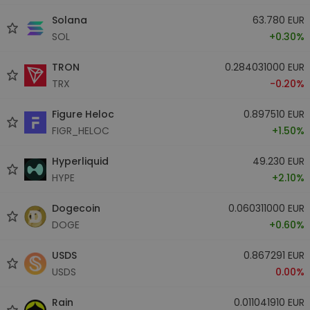
Solana
63.780 EUR
SOL
+0.30%
TRON
0.284031000 EUR
TRX
-0.20%
Figure Heloc
0.897510 EUR
FIGR_HELOC
+1.50%
Hyperliquid
49.230 EUR
HYPE
+2.10%
Dogecoin
0.060311000 EUR
DOGE
+0.60%
USDS
0.867291 EUR
USDS
0.00%
Rain
0.011041910 EUR