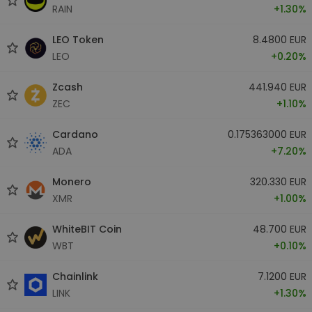
RAIN
+1.30%
LEO Token
8.4800 EUR
LEO
+0.20%
Zcash
441.940 EUR
ZEC
+1.10%
Cardano
0.175363000 EUR
ADA
+7.20%
Monero
320.330 EUR
XMR
+1.00%
WhiteBIT Coin
48.700 EUR
WBT
+0.10%
Chainlink
7.1200 EUR
LINK
+1.30%