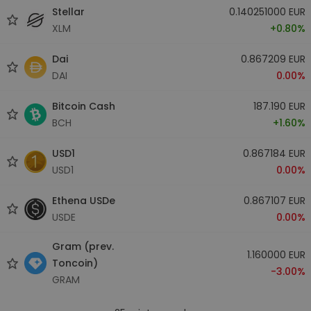
Stellar
0.140251000 EUR
XLM
+0.80%
Dai
0.867209 EUR
DAI
0.00%
Bitcoin Cash
187.190 EUR
BCH
+1.60%
USD1
0.867184 EUR
USD1
0.00%
Ethena USDe
0.867107 EUR
USDE
0.00%
Gram (prev.
1.160000 EUR
Toncoin)
-3.00%
GRAM