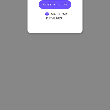
ACEITAR TODOS
MOSTRAR
DETALHES
ESTRITAMENTE
NECESSÁRIOS
DESEMPENHO
DIRECIONAMENTO
FUNCIONALIDADE