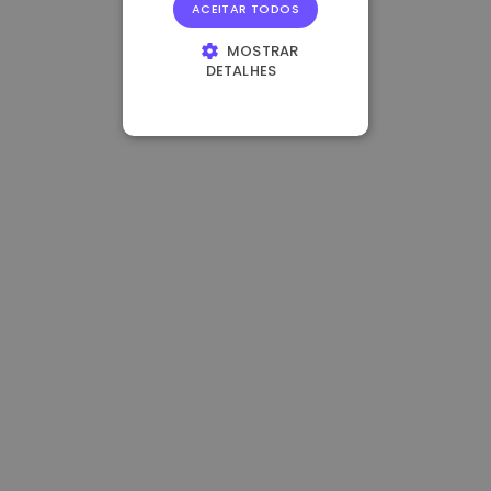
ACEITAR TODOS
MOSTRAR
DETALHES
ESTRITAMENTE
NECESSÁRIOS
DESEMPENHO
DIRECIONAMENTO
FUNCIONALIDADE