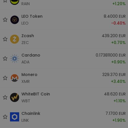
RAIN
+1.20%
LEO Token
8.4000 EUR
LEO
-0.40%
Zcash
439.200 EUR
ZEC
+0.70%
Cardano
0.173811000 EUR
ADA
+0.90%
Monero
329.370 EUR
XMR
+3.40%
WhiteBIT Coin
48.620 EUR
WBT
+1.10%
Chainlink
7.1700 EUR
LINK
+1.90%