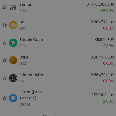
Stellar
0.141162000 EUR
XLM
+2.00%
Dai
0.864771 EUR
DAI
0.00%
Bitcoin Cash
186.920 EUR
BCH
+1.80%
USD1
0.864917 EUR
USD1
0.00%
Ethena USDe
0.864701 EUR
USDE
0.00%
Gram (prev.
1.170000 EUR
Toncoin)
+2.60%
GRAM