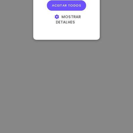
ACEITAR TODOS
MOSTRAR
DETALHES
ESTRITAMENTE
NECESSÁRIOS
DESEMPENHO
DIRECIONAMENTO
FUNCIONALIDADE