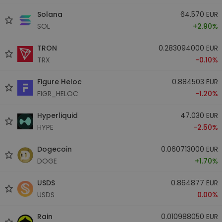
Solana
64.570 EUR
SOL
+2.90%
TRON
0.283094000 EUR
TRX
-0.10%
Figure Heloc
0.884503 EUR
FIGR_HELOC
-1.20%
Hyperliquid
47.030 EUR
HYPE
-2.50%
Dogecoin
0.060713000 EUR
DOGE
+1.70%
USDS
0.864877 EUR
USDS
0.00%
Rain
0.010988050 EUR