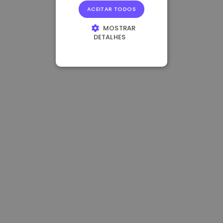
ACEITAR TODOS
MOSTRAR
DETALHES
ESTRITAMENTE
NECESSÁRIOS
DESEMPENHO
DIRECIONAMENTO
FUNCIONALIDADE