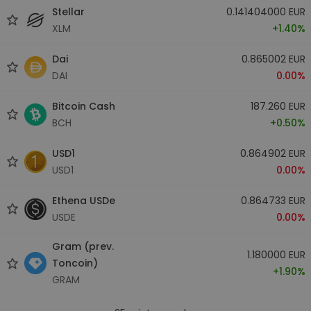
Stellar
0.141404000 EUR
XLM
+1.40%
Dai
0.865002 EUR
DAI
0.00%
Bitcoin Cash
187.260 EUR
BCH
+0.50%
USD1
0.864902 EUR
USD1
0.00%
Ethena USDe
0.864733 EUR
USDE
0.00%
Gram (prev.
1.180000 EUR
Toncoin)
+1.90%
GRAM