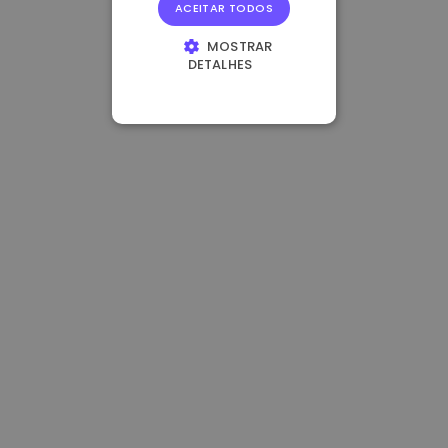
ACEITAR TODOS
MOSTRAR
DETALHES
ESTRITAMENTE
NECESSÁRIOS
DESEMPENHO
DIRECIONAMENTO
FUNCIONALIDADE