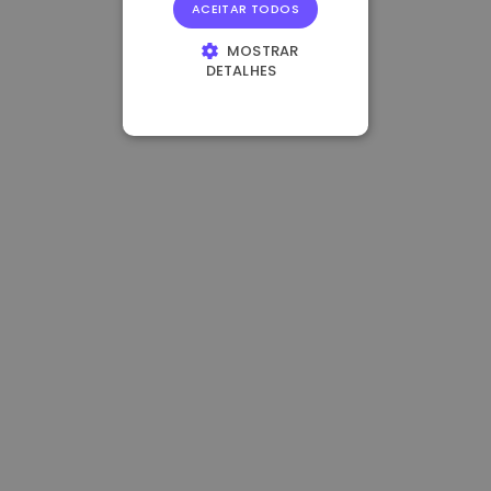
ACEITAR TODOS
MOSTRAR
DETALHES
ESTRITAMENTE
NECESSÁRIOS
DESEMPENHO
DIRECIONAMENTO
FUNCIONALIDADE