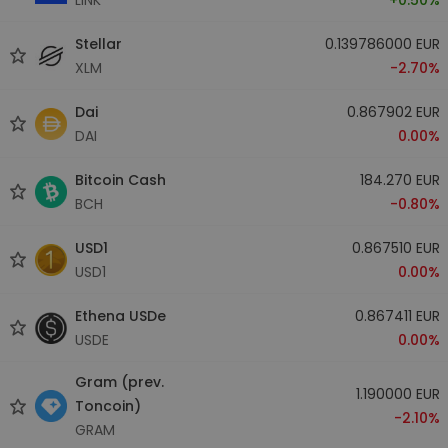
Stellar
0.139786000 EUR
XLM
-2.70%
Dai
0.867902 EUR
DAI
0.00%
Bitcoin Cash
184.270 EUR
BCH
-0.80%
USD1
0.867510 EUR
USD1
0.00%
Ethena USDe
0.867411 EUR
USDE
0.00%
Gram (prev.
1.190000 EUR
Toncoin)
-2.10%
GRAM