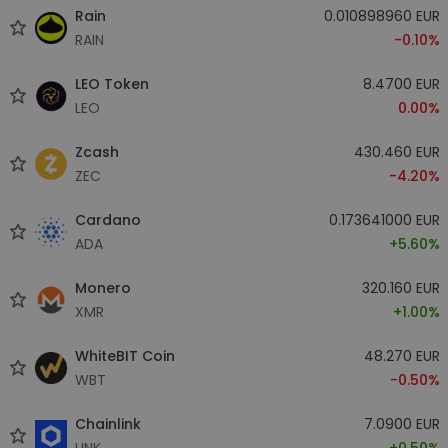
Rain
0.010898960 EUR
RAIN
-0.10%
LEO Token
8.4700 EUR
LEO
0.00%
Zcash
430.460 EUR
ZEC
-4.20%
Cardano
0.173641000 EUR
ADA
+5.60%
Monero
320.160 EUR
XMR
+1.00%
WhiteBIT Coin
48.270 EUR
WBT
-0.50%
Chainlink
7.0900 EUR
LINK
+0.50%