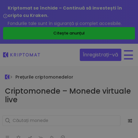
Kriptomat se închide – Continuă să investești în
cripto cu Kraken.
Fondurile tale sunt în siguranță și complet accesibile.
Citește anunțul
Înregistrați–vă
Prețurile criptomonedelor
Criptomonede – Monede virtuale
live