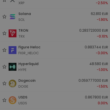
XRP
-2.50%
Solana
62.810 EUR
SOL
-1.90%
TRON
0.283723000 EUR
TRX
-0.10%
Figure Heloc
0.883744 EUR
FIGR_HELOC
-3.00%
Hyperliquid
48.580 EUR
HYPE
-1.00%
Dogecoin
0.059777000 EUR
DOGE
-1.50%
USDS
0.867800 EUR
USDS
0.00%