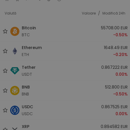
/
Valută
Valoare
Modifică 24h
Bitcoin
55708.00 EUR
BTC
-0.50%
Ethereum
1648.49 EUR
ETH
-0.20%
Tether
0.867222 EUR
USDT
0.00%
BNB
512.800 EUR
BNB
-0.50%
USDC
0.867525 EUR
USDC
0.00%
XRP
0.894582 EUR