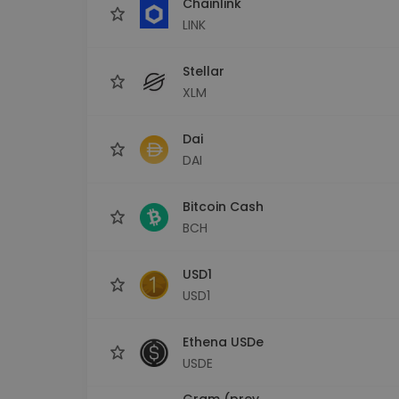
Chainlink
LINK
Stellar
XLM
Dai
DAI
Bitcoin Cash
BCH
USD1
USD1
Ethena USDe
USDE
Gram (prev.