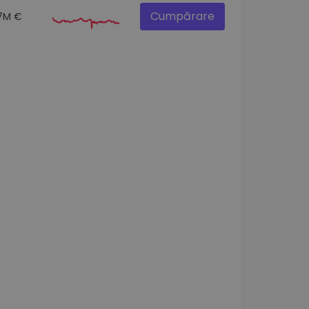
Cumpărare
.7M €