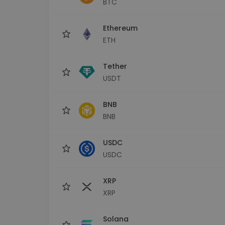
BTC
Explorator de investiții
Găsește-ți strategia cripto
Ethereum
ETH
Tether
USDT
BNB
BNB
USDC
USDC
XRP
XRP
Solana