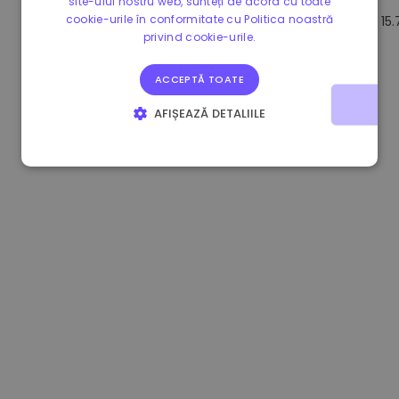
site-ului nostru web, sunteți de acord cu toate
cookie-urile în conformitate cu Politica noastră
1.190000 €
-2.10%
3.3B €
15
privind cookie-urile.
ACCEPTĂ TOATE
AFIȘEAZĂ DETALIILE
STRICT NECESARE
DE PERFORMANȚĂ
DE TARGETARE
DE FUNCŢIONALITATE