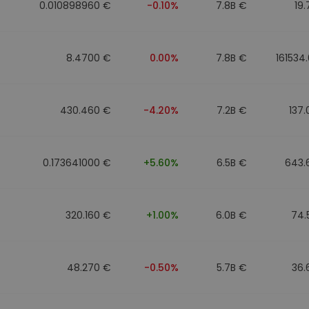
0.010898960 €
-0.10%
7.8B €
19
8.4700 €
0.00%
7.8B €
161534
430.460 €
-4.20%
7.2B €
137
0.173641000 €
+5.60%
6.5B €
643.
320.160 €
+1.00%
6.0B €
74.
48.270 €
-0.50%
5.7B €
36.