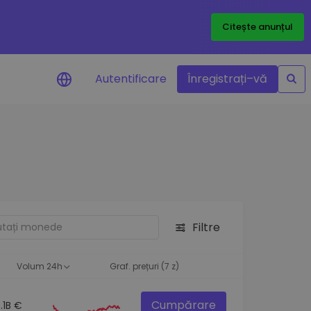
Citește anunțul
Autentificare
Înregistrați–vă
etoanele
Filtre
ță
Volum 24h
Graf. prețuri (7 z)
Cumpărare
6.1B €