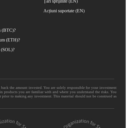
Țări sprijinite (EN)
Acțiuni suportate (EN)
n (BTC)?
eum (ETH)?
 (SOL)?
t back the amount invested. You are solely responsible for your investment
 in products you are familiar with and where you understand the risks. You
er prior to making any investment. This material should not be construed as