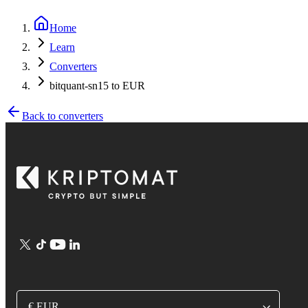
Home
Learn
Converters
bitquant-sn15 to EUR
Back to converters
€ EUR