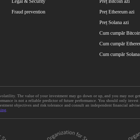
Legal & Security
Preț Bitcoin azi
Fraud prevention
Preț Ethereum azi
Preț Solana azi
Cum cumpăr Bitcoi
Cum cumpăr Ether
Cum cumpăr Solana
e volatility. The value of your investment may go down or up, and you may not ge
formance is not a reliable predictor of future performance. You should only invest
vestment objectives and risk tolerance and consult an independent financial advis
ning
.