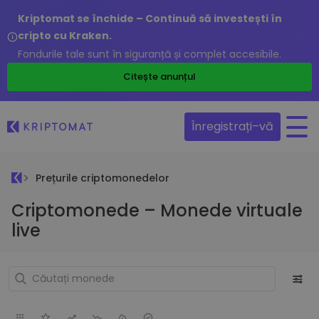
Kriptomat se închide – Continuă să investești în
cripto cu Kraken.
Fondurile tale sunt în siguranță și complet accesibile.
Citește anunțul
Înregistrați–vă
Prețurile criptomonedelor
Criptomonede – Monede virtuale
live