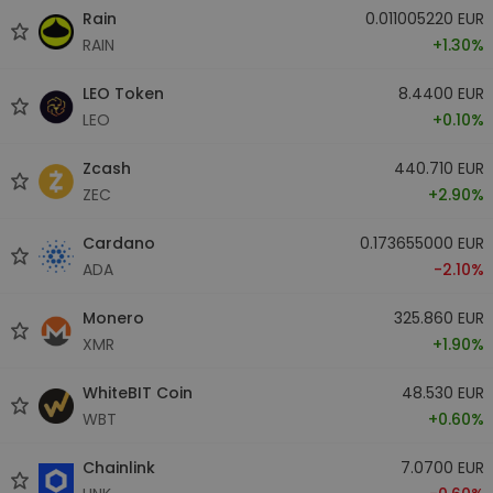
Rain
0.011005220 EUR
RAIN
+1.30%
LEO Token
8.4400 EUR
LEO
+0.10%
Zcash
440.710 EUR
ZEC
+2.90%
Cardano
0.173655000 EUR
ADA
-2.10%
Monero
325.860 EUR
XMR
+1.90%
WhiteBIT Coin
48.530 EUR
WBT
+0.60%
Chainlink
7.0700 EUR