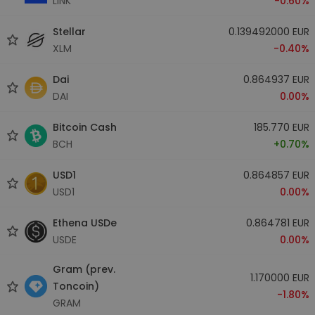
LINK
-0.60%
Stellar
0.139492000 EUR
XLM
-0.40%
Dai
0.864937 EUR
DAI
0.00%
Bitcoin Cash
185.770 EUR
BCH
+0.70%
USD1
0.864857 EUR
USD1
0.00%
Ethena USDe
0.864781 EUR
USDE
0.00%
Gram (prev.
1.170000 EUR
Toncoin)
-1.80%
GRAM