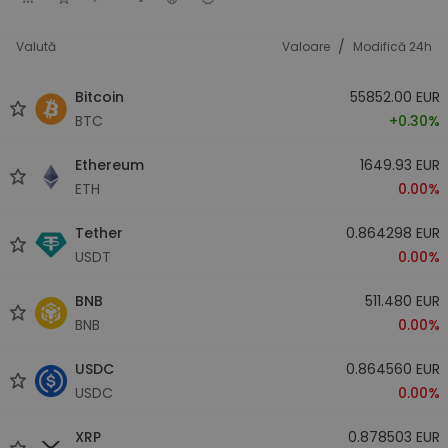
/
Valută
Valoare
Modifică 24h
Bitcoin
55852.00 EUR
BTC
+0.30%
Ethereum
1649.93 EUR
ETH
0.00%
Tether
0.864298 EUR
USDT
0.00%
BNB
511.480 EUR
BNB
0.00%
USDC
0.864560 EUR
USDC
0.00%
XRP
0.878503 EUR