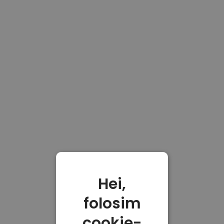
Hei,
folosim
cookie-