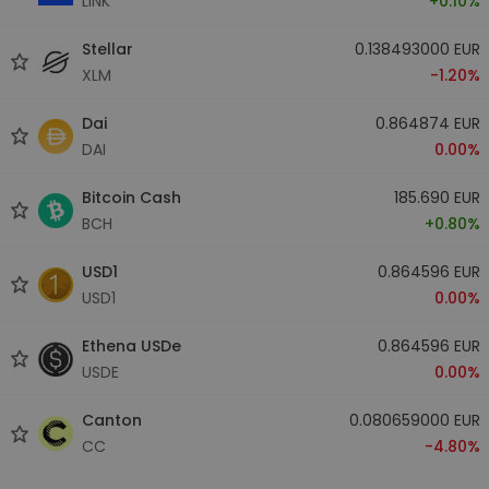
LINK
+0.10%
Stellar
0.138493000 EUR
XLM
-1.20%
Dai
0.864874 EUR
DAI
0.00%
Bitcoin Cash
185.690 EUR
BCH
+0.80%
USD1
0.864596 EUR
USD1
0.00%
Ethena USDe
0.864596 EUR
USDE
0.00%
Canton
0.080659000 EUR
CC
-4.80%