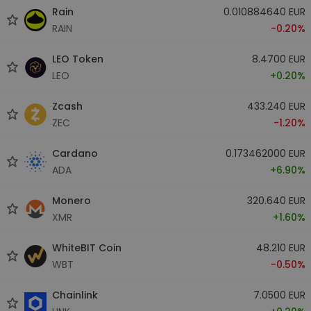
Rain
0.010884640 EUR
RAIN
-0.20%
LEO Token
8.4700 EUR
LEO
+0.20%
Zcash
433.240 EUR
ZEC
-1.20%
Cardano
0.173462000 EUR
ADA
+6.90%
Monero
320.640 EUR
XMR
+1.60%
WhiteBIT Coin
48.210 EUR
WBT
-0.50%
Chainlink
7.0500 EUR