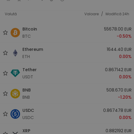
/
Valută
Valoare
Modifică 24h
Bitcoin
55678.00 EUR
BTC
-0.50%
Ethereum
1644.40 EUR
ETH
0.00%
Tether
0.867142 EUR
USDT
0.00%
BNB
508.670 EUR
BNB
-1.20%
USDC
0.867478 EUR
USDC
0.00%
XRP
0.882192 EUR