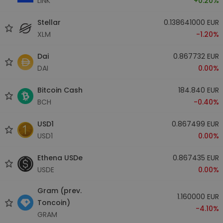
LINK
+0.20%
Stellar
0.138641000 EUR
XLM
-1.20%
Dai
0.867732 EUR
DAI
0.00%
Bitcoin Cash
184.840 EUR
BCH
-0.40%
USD1
0.867499 EUR
USD1
0.00%
Ethena USDe
0.867435 EUR
USDE
0.00%
Gram (prev.
1.160000 EUR
Toncoin)
-4.10%
GRAM