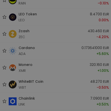
RAIN
-0.10%
LEO Token
8.4700 EUR
LEO
0.00%
Zcash
430.460 EUR
ZEC
-4.20%
Cardano
0.173641000 EUR
ADA
+5.60%
Monero
320.160 EUR
XMR
+1.00%
WhiteBIT Coin
48.270 EUR
WBT
-0.50%
Chainlink
7.0900 EUR
LINK
+0.50%