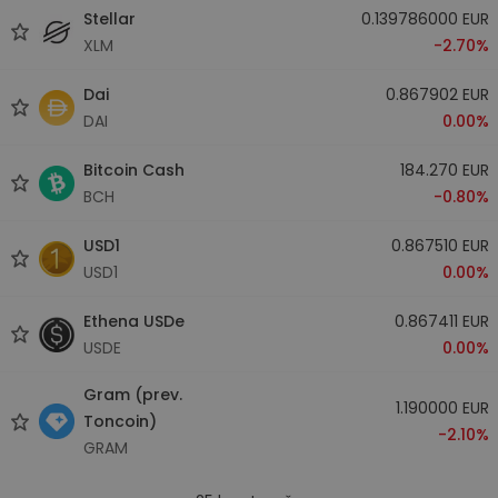
Stellar
0.139786000 EUR
XLM
-2.70%
Dai
0.867902 EUR
DAI
0.00%
Bitcoin Cash
184.270 EUR
BCH
-0.80%
USD1
0.867510 EUR
USD1
0.00%
Ethena USDe
0.867411 EUR
USDE
0.00%
Gram (prev.
1.190000 EUR
Toncoin)
-2.10%
GRAM