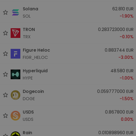
Solana
62.810 EUR
SOL
-1.90%
TRON
0.283723000 EUR
TRX
-0.10%
Figure Heloc
0.883744 EUR
FIGR_HELOC
-3.00%
Hyperliquid
48.580 EUR
HYPE
-1.00%
Dogecoin
0.059777000 EUR
DOGE
-1.50%
USDS
0.867800 EUR
USDS
0.00%
Rain
0.010898960 EUR