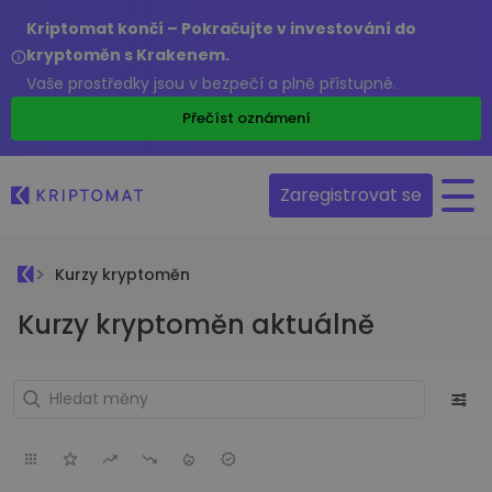
Kriptomat končí – Pokračujte v investování do
kryptoměn s Krakenem.
Vaše prostředky jsou v bezpečí a plně přístupné.
Přečíst oznámení
Zaregistrovat se
Kurzy kryptoměn
Kurzy kryptoměn aktuálně