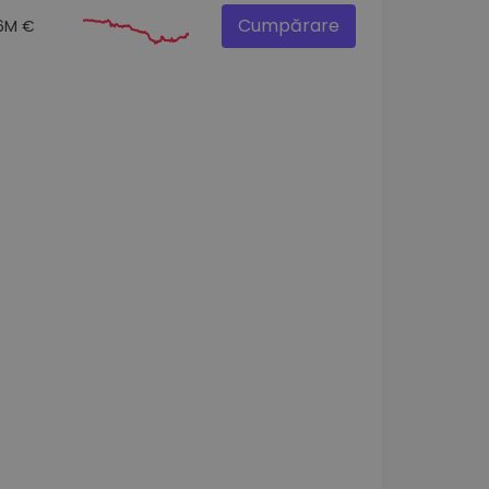
Cumpărare
.6M €