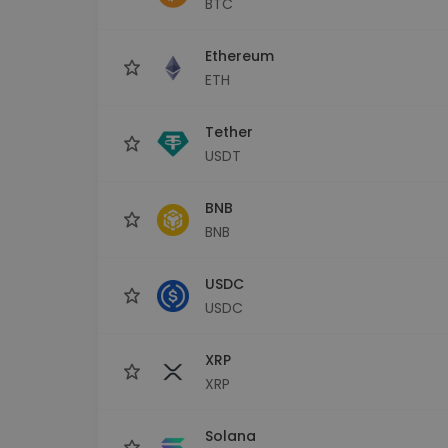
BTC
Explorator de investiții
Găsește-ți strategia cripto
Ethereum
ETH
Tether
USDT
BNB
BNB
USDC
USDC
XRP
XRP
Solana