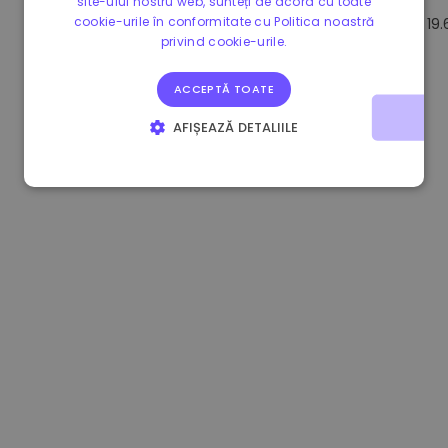
site-ului nostru web, sunteți de acord cu toate
cookie-urile în conformitate cu Politica noastră
0.084060000 €
+6.10%
3.3B €
19
privind cookie-urile.
ACCEPTĂ TOATE
AFIȘEAZĂ DETALIILE
STRICT NECESARE
DE PERFORMANȚĂ
DE TARGETARE
DE FUNCŢIONALITATE