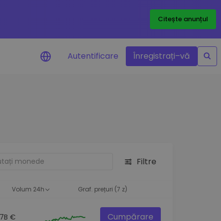
Citește anunțul
Autentificare
Înregistrați–vă
etoanele
Filtre
ță
Volum 24h
Graf. prețuri (7 z)
Cumpărare
.7B €