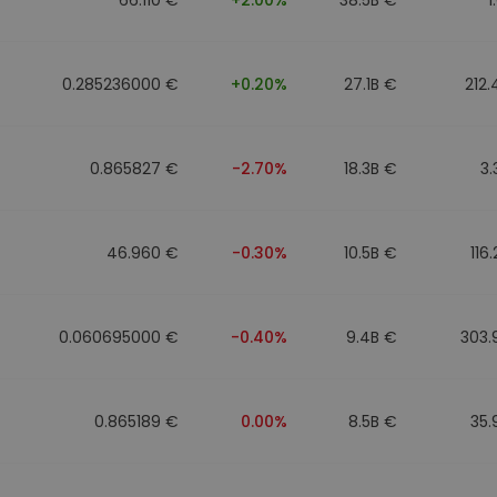
0.285236000 €
+0.20%
27.1B €
212
0.865827 €
-2.70%
18.3B €
3
46.960 €
-0.30%
10.5B €
116
0.060695000 €
-0.40%
9.4B €
303.
0.865189 €
0.00%
8.5B €
35.