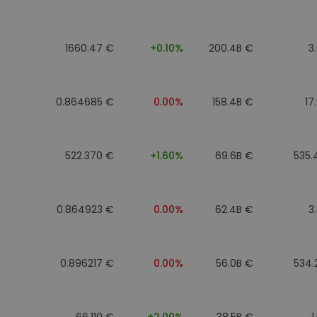
1660.47 €
+0.10%
200.4B €
3
0.864685 €
0.00%
158.4B €
17
522.370 €
+1.60%
69.6B €
535.
0.864923 €
0.00%
62.4B €
3
0.896217 €
0.00%
56.0B €
534.
66.110 €
+2.00%
38.5B €
1