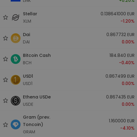
LINK
+0.20%
Stellar
0.138641000 EUR
XLM
-1.20%
Dai
0.867732 EUR
DAI
0.00%
Bitcoin Cash
184.840 EUR
BCH
-0.40%
USD1
0.867499 EUR
USD1
0.00%
Ethena USDe
0.867435 EUR
USDE
0.00%
Gram (prev.
1.160000 EUR
Toncoin)
-4.10%
GRAM