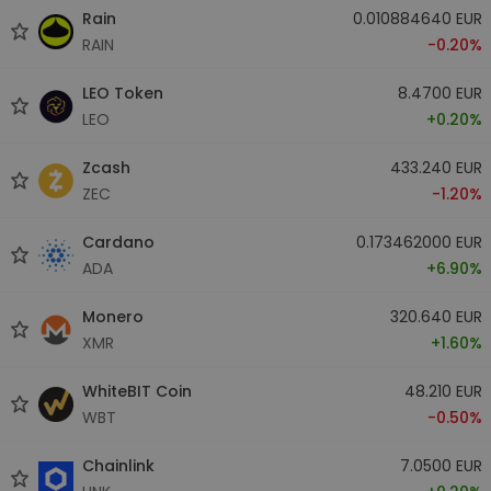
Rain
0.010884640 EUR
RAIN
-0.20%
LEO Token
8.4700 EUR
LEO
+0.20%
Zcash
433.240 EUR
ZEC
-1.20%
Cardano
0.173462000 EUR
ADA
+6.90%
Monero
320.640 EUR
XMR
+1.60%
WhiteBIT Coin
48.210 EUR
WBT
-0.50%
Chainlink
7.0500 EUR