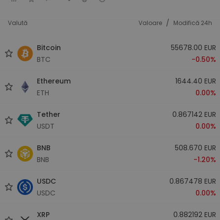
/
Valută
Valoare
Modifică 24h
Bitcoin
55678.00 EUR
BTC
-0.50%
Ethereum
1644.40 EUR
ETH
0.00%
Tether
0.867142 EUR
USDT
0.00%
BNB
508.670 EUR
BNB
-1.20%
USDC
0.867478 EUR
USDC
0.00%
XRP
0.882192 EUR