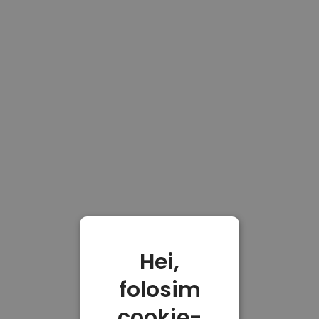
Hei,
folosim
cookie-