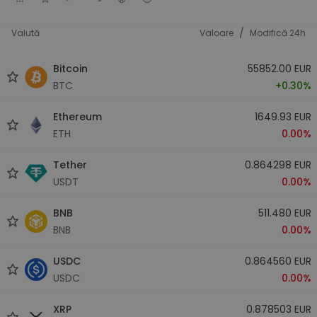
/
Valută
Valoare
Modifică 24h
Bitcoin
55852.00 EUR
BTC
+0.30%
Ethereum
1649.93 EUR
ETH
0.00%
Tether
0.864298 EUR
USDT
0.00%
BNB
511.480 EUR
BNB
0.00%
USDC
0.864560 EUR
USDC
0.00%
XRP
0.878503 EUR