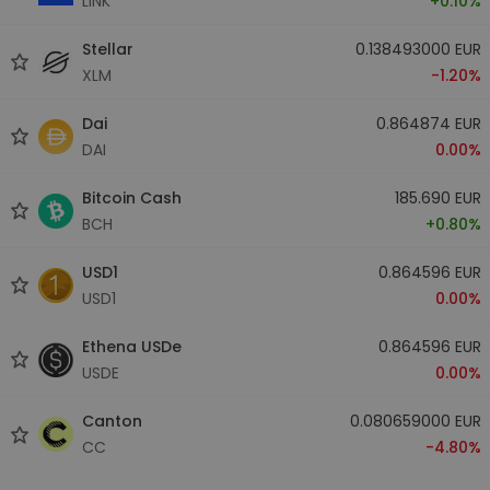
LINK
+0.10%
Stellar
0.138493000 EUR
XLM
-1.20%
Dai
0.864874 EUR
DAI
0.00%
Bitcoin Cash
185.690 EUR
BCH
+0.80%
USD1
0.864596 EUR
USD1
0.00%
Ethena USDe
0.864596 EUR
USDE
0.00%
Canton
0.080659000 EUR
CC
-4.80%