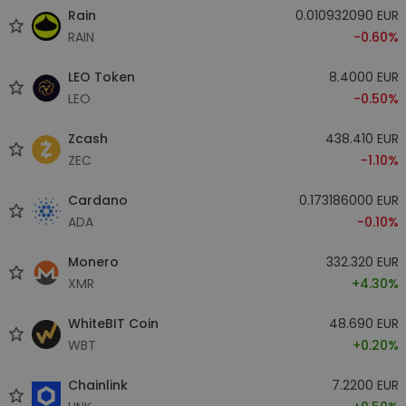
Rain
0.010932090 EUR
RAIN
-0.60%
LEO Token
8.4000 EUR
LEO
-0.50%
Zcash
438.410 EUR
ZEC
-1.10%
Cardano
0.173186000 EUR
ADA
-0.10%
Monero
332.320 EUR
XMR
+4.30%
WhiteBIT Coin
48.690 EUR
WBT
+0.20%
Chainlink
7.2200 EUR