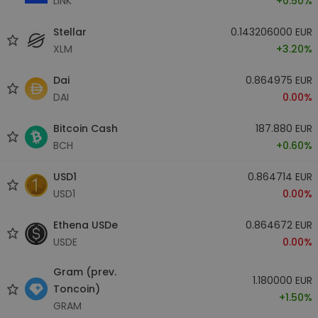
LINK
+0.50%
Stellar
0.143206000 EUR
XLM
+3.20%
Dai
0.864975 EUR
DAI
0.00%
Bitcoin Cash
187.880 EUR
BCH
+0.60%
USD1
0.864714 EUR
USD1
0.00%
Ethena USDe
0.864672 EUR
USDE
0.00%
Gram (prev.
1.180000 EUR
Toncoin)
+1.50%
GRAM