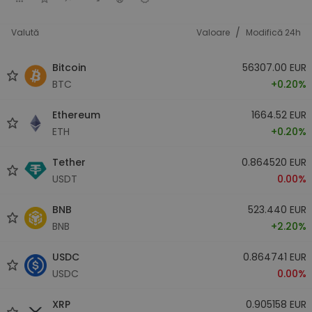
/
Valută
Valoare
Modifică 24h
Bitcoin
56307.00 EUR
BTC
+0.20%
Ethereum
1664.52 EUR
ETH
+0.20%
Tether
0.864520 EUR
USDT
0.00%
BNB
523.440 EUR
BNB
+2.20%
USDC
0.864741 EUR
USDC
0.00%
XRP
0.905158 EUR