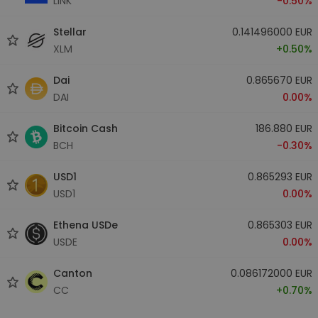
LINK
-0.50%
Stellar
0.141496000 EUR
XLM
+0.50%
Dai
0.865670 EUR
DAI
0.00%
Bitcoin Cash
186.880 EUR
BCH
-0.30%
USD1
0.865293 EUR
USD1
0.00%
Ethena USDe
0.865303 EUR
USDE
0.00%
Canton
0.086172000 EUR
CC
+0.70%