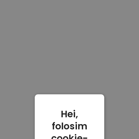
Hei,
folosim
cookie-