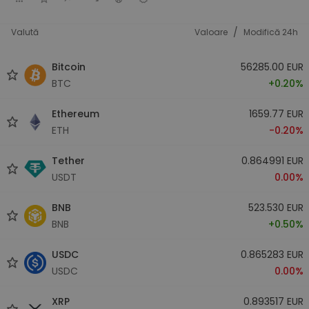
/
Valută
Valoare
Modifică 24h
Bitcoin
56285.00 EUR
BTC
+0.20%
Ethereum
1659.77 EUR
ETH
-0.20%
Tether
0.864991 EUR
USDT
0.00%
BNB
523.530 EUR
BNB
+0.50%
USDC
0.865283 EUR
USDC
0.00%
XRP
0.893517 EUR