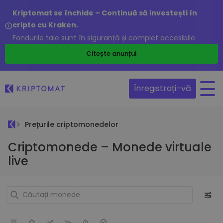
Kriptomat se închide – Continuă să investești în
cripto cu Kraken.
Fondurile tale sunt în siguranță și complet accesibile.
Citește anunțul
Înregistrați–vă
Prețurile criptomonedelor
Criptomonede – Monede virtuale
live