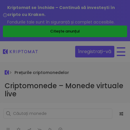
Kriptomat se închide – Continuă să investești în
cripto cu Kraken.
Fondurile tale sunt în siguranță și complet accesibile.
Citește anunțul
Înregistrați–vă
Prețurile criptomonedelor
Criptomonede – Monede virtuale
live