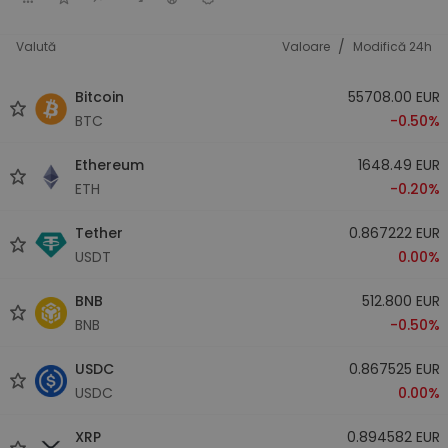
/
Valută
Valoare
Modifică 24h
Bitcoin
55708.00 EUR
BTC
-0.50%
Ethereum
1648.49 EUR
ETH
-0.20%
Tether
0.867222 EUR
USDT
0.00%
BNB
512.800 EUR
BNB
-0.50%
USDC
0.867525 EUR
USDC
0.00%
XRP
0.894582 EUR