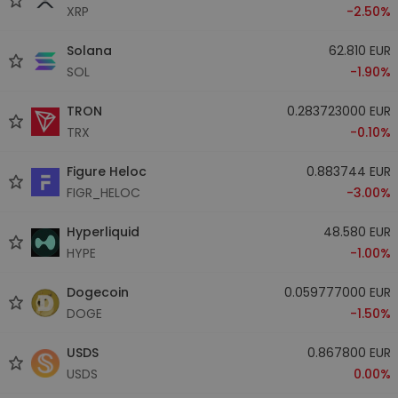
XRP
-2.50%
Solana
62.810 EUR
SOL
-1.90%
TRON
0.283723000 EUR
TRX
-0.10%
Figure Heloc
0.883744 EUR
FIGR_HELOC
-3.00%
Hyperliquid
48.580 EUR
HYPE
-1.00%
Dogecoin
0.059777000 EUR
DOGE
-1.50%
USDS
0.867800 EUR
USDS
0.00%