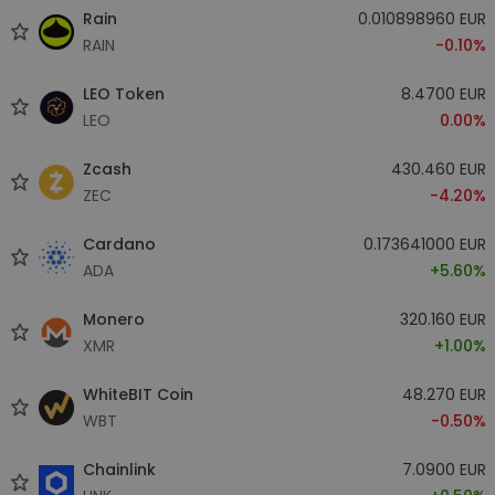
Rain
0.010898960 EUR
RAIN
-0.10%
LEO Token
8.4700 EUR
LEO
0.00%
Zcash
430.460 EUR
ZEC
-4.20%
Cardano
0.173641000 EUR
ADA
+5.60%
Monero
320.160 EUR
XMR
+1.00%
WhiteBIT Coin
48.270 EUR
WBT
-0.50%
Chainlink
7.0900 EUR