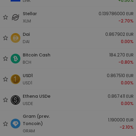
LINK
+0.50%
Stellar
0.139786000 EUR
XLM
-2.70%
Dai
0.867902 EUR
DAI
0.00%
Bitcoin Cash
184.270 EUR
BCH
-0.80%
USD1
0.867510 EUR
USD1
0.00%
Ethena USDe
0.867411 EUR
USDE
0.00%
Gram (prev.
1.190000 EUR
Toncoin)
-2.10%
GRAM