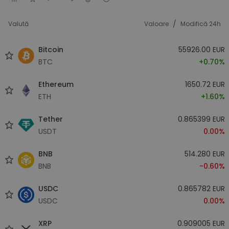
/
Valută
Valoare
Modifică 24h
Bitcoin
55926.00 EUR
BTC
+0.70%
Ethereum
1650.72 EUR
ETH
+1.60%
Tether
0.865399 EUR
USDT
0.00%
BNB
514.280 EUR
BNB
-0.60%
USDC
0.865782 EUR
USDC
0.00%
XRP
0.909005 EUR