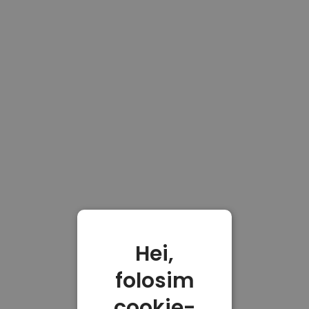
Hei,
folosim
cookie-