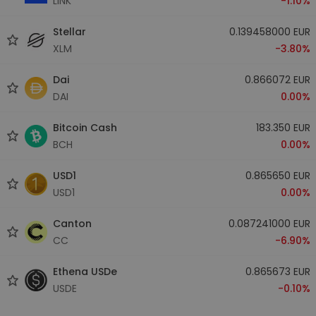
LINK
-1.10%
Stellar
0.139458000 EUR
XLM
-3.80%
Dai
0.866072 EUR
DAI
0.00%
Bitcoin Cash
183.350 EUR
BCH
0.00%
USD1
0.865650 EUR
USD1
0.00%
Canton
0.087241000 EUR
CC
-6.90%
Ethena USDe
0.865673 EUR
USDE
-0.10%