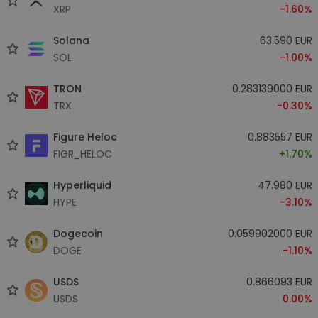
XRP
-1.60%
Solana
63.590 EUR
SOL
-1.00%
TRON
0.283139000 EUR
TRX
-0.30%
Figure Heloc
0.883557 EUR
FIGR_HELOC
+1.70%
Hyperliquid
47.980 EUR
HYPE
-3.10%
Dogecoin
0.059902000 EUR
DOGE
-1.10%
USDS
0.866093 EUR
USDS
0.00%