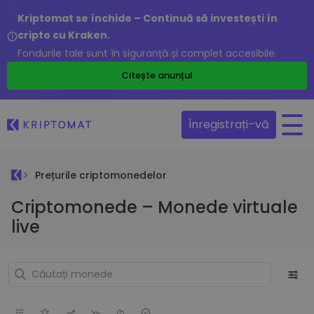
Kriptomat se închide – Continuă să investești în
cripto cu Kraken.
Fondurile tale sunt în siguranță și complet accesibile.
Citește anunțul
Înregistrați–vă
Prețurile criptomonedelor
Criptomonede – Monede virtuale
live