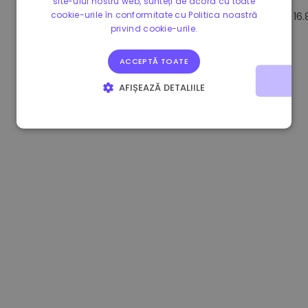
site-ului nostru web, sunteți de acord cu toate
cookie-urile în conformitate cu Politica noastră
1.180000 €
+1.90%
3.2B €
16
privind cookie-urile.
ACCEPTĂ TOATE
AFIȘEAZĂ DETALIILE
STRICT NECESARE
DE PERFORMANȚĂ
DE TARGETARE
DE FUNCŢIONALITATE