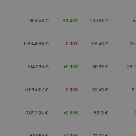
1659.48 €
+0.40%
200.3B €
5
0.864588 €
0.00%
158.4B €
25
514.960 €
+0.90%
68.6B €
381
0.864817 €
0.00%
62.4B €
6
0.897124 €
+0.50%
56.1B €
65.050 €
+2.00%
37.9B €
1