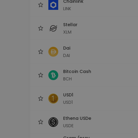
Chainlink
LINK
Stellar
XLM
Dai
DAI
Bitcoin Cash
BCH
USD1
USD1
Ethena USDe
USDE
Gram (prev.