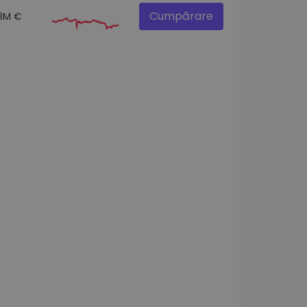
Cumpărare
.8M €