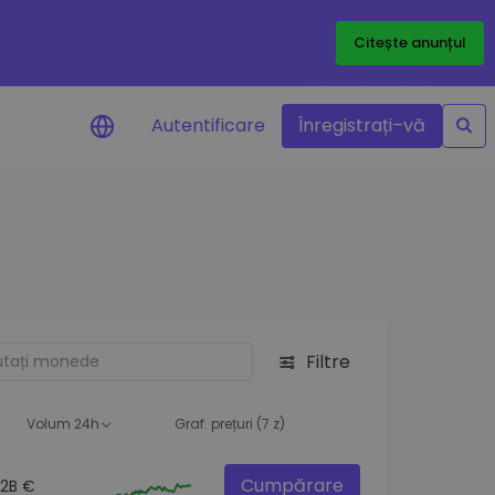
Citește anunțul
Autentificare
Înregistrați–vă
etoanele
Filtre
ță
Volum 24h
Graf. prețuri (7 z)
Cumpărare
.2B €