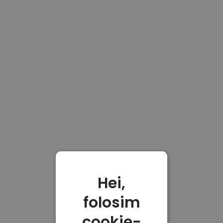
Hei,
folosim
cookie-