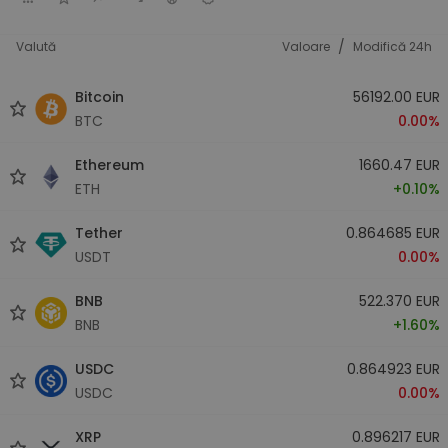
/
Valută
Valoare
Modifică 24h
Bitcoin
56192.00 EUR
BTC
0.00%
Ethereum
1660.47 EUR
ETH
+0.10%
Tether
0.864685 EUR
USDT
0.00%
BNB
522.370 EUR
BNB
+1.60%
USDC
0.864923 EUR
USDC
0.00%
XRP
0.896217 EUR