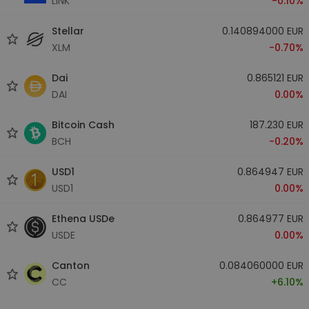
LINK
-0.10%
Stellar
0.140894000 EUR
XLM
-0.70%
Dai
0.865121 EUR
DAI
0.00%
Bitcoin Cash
187.230 EUR
BCH
-0.20%
USD1
0.864947 EUR
USD1
0.00%
Ethena USDe
0.864977 EUR
USDE
0.00%
Canton
0.084060000 EUR
CC
+6.10%