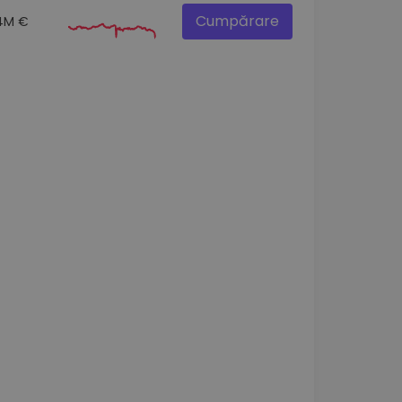
Cumpărare
4M €