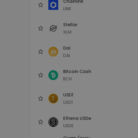
Chainlink
LINK
Stellar
XLM
Dai
DAI
Bitcoin Cash
BCH
USD1
USD1
Ethena USDe
USDE
Gram (prev.