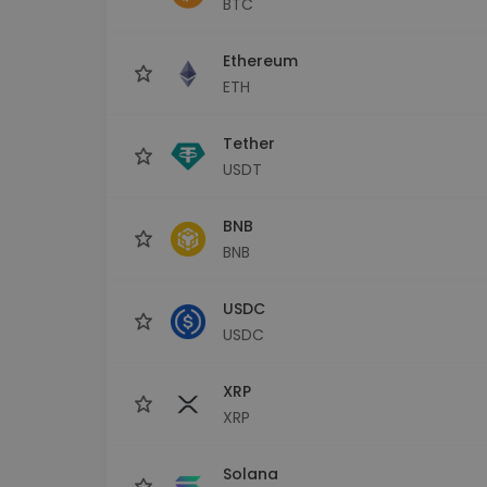
BTC
Explorator de investiții
Găsește-ți strategia cripto
Ethereum
ETH
Tether
USDT
BNB
BNB
USDC
USDC
XRP
XRP
Solana