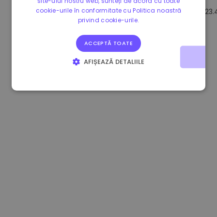
site-ului nostru web, sunteți de acord cu toate
cookie-urile în conformitate cu Politica noastră
1.160000 €
-4.10%
3.2B €
23.
privind cookie-urile.
ACCEPTĂ TOATE
AFIȘEAZĂ DETALIILE
STRICT NECESARE
DE PERFORMANȚĂ
DE TARGETARE
DE FUNCŢIONALITATE