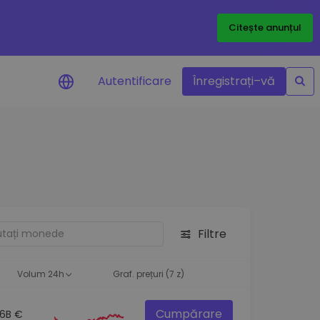
Citește anunțul
Autentificare
Înregistrați–vă
etoanele
Filtre
ță
Volum 24h
Graf. prețuri (7 z)
Cumpărare
.6B €