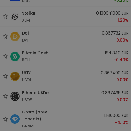
LINK
+0.20%
Stellar
0.138641000 EUR
XLM
-1.20%
Dai
0.867732 EUR
DAI
0.00%
Bitcoin Cash
184.840 EUR
BCH
-0.40%
USD1
0.867499 EUR
USD1
0.00%
Ethena USDe
0.867435 EUR
USDE
0.00%
Gram (prev.
1.160000 EUR
Toncoin)
-4.10%
GRAM