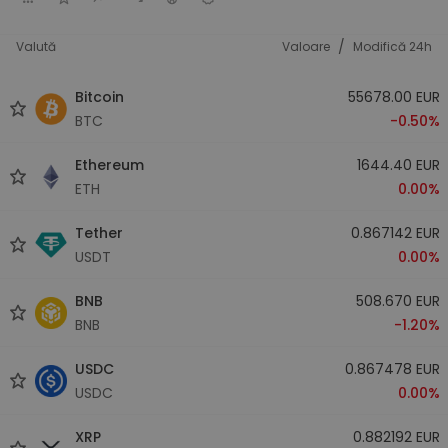
/
Valută
Valoare
Modifică 24h
Bitcoin
55678.00 EUR
BTC
-0.50%
Ethereum
1644.40 EUR
ETH
0.00%
Tether
0.867142 EUR
USDT
0.00%
BNB
508.670 EUR
BNB
-1.20%
USDC
0.867478 EUR
USDC
0.00%
XRP
0.882192 EUR