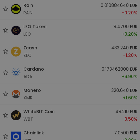
Rain
0.010884640 EUR
RAIN
-0.20%
LEO Token
8.4700 EUR
LEO
+0.20%
Zcash
433.240 EUR
ZEC
-1.20%
Cardano
0.173462000 EUR
ADA
+6.90%
Monero
320.640 EUR
XMR
+1.60%
WhiteBIT Coin
48.210 EUR
WBT
-0.50%
Chainlink
7.0500 EUR