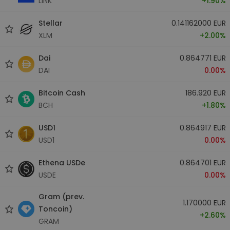
LINK
+1.90%
Stellar
0.141162000 EUR
XLM
+2.00%
Dai
0.864771 EUR
DAI
0.00%
Bitcoin Cash
186.920 EUR
BCH
+1.80%
USD1
0.864917 EUR
USD1
0.00%
Ethena USDe
0.864701 EUR
USDE
0.00%
Gram (prev.
1.170000 EUR
Toncoin)
+2.60%
GRAM