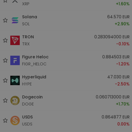
XRP
+1.60%
Solana
64.570 EUR
SOL
+2.90%
TRON
0.283094000 EUR
TRX
-0.10%
Figure Heloc
0.884503 EUR
FIGR_HELOC
-1.20%
Hyperliquid
47.030 EUR
HYPE
-2.50%
Dogecoin
0.060713000 EUR
DOGE
+1.70%
USDS
0.864877 EUR
USDS
0.00%