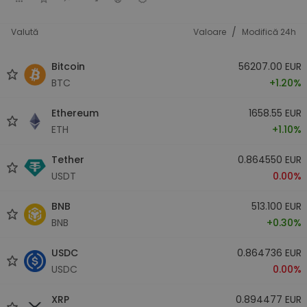
/
Valută
Valoare
Modifică 24h
Bitcoin
56207.00 EUR
BTC
+1.20%
Ethereum
1658.55 EUR
ETH
+1.10%
Tether
0.864550 EUR
USDT
0.00%
BNB
513.100 EUR
BNB
+0.30%
USDC
0.864736 EUR
USDC
0.00%
XRP
0.894477 EUR