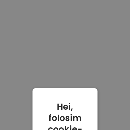
Hei,
folosim
cookie-