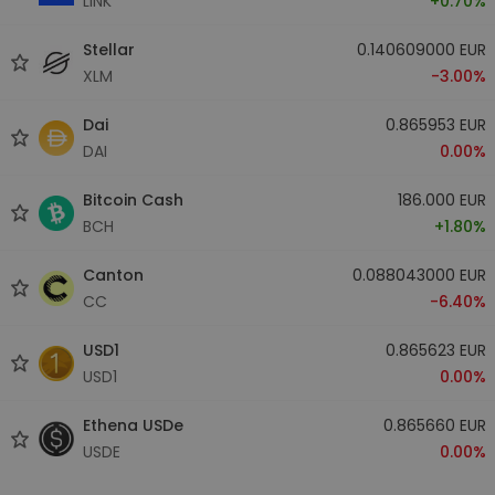
LINK
+0.70%
Stellar
0.140609000 EUR
XLM
-3.00%
Dai
0.865953 EUR
DAI
0.00%
Bitcoin Cash
186.000 EUR
BCH
+1.80%
Canton
0.088043000 EUR
CC
-6.40%
USD1
0.865623 EUR
USD1
0.00%
Ethena USDe
0.865660 EUR
USDE
0.00%