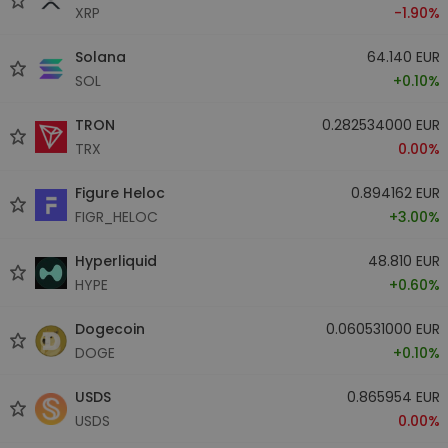
XRP
-1.90%
Solana
64.140 EUR
SOL
+0.10%
TRON
0.282534000 EUR
TRX
0.00%
Figure Heloc
0.894162 EUR
FIGR_HELOC
+3.00%
Hyperliquid
48.810 EUR
HYPE
+0.60%
Dogecoin
0.060531000 EUR
DOGE
+0.10%
USDS
0.865954 EUR
USDS
0.00%