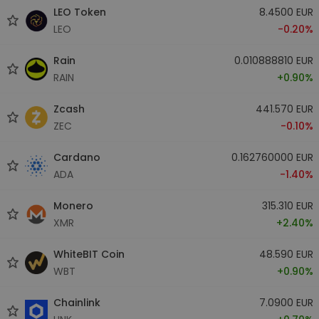
LEO Token
8.4500 EUR
LEO
-0.20%
Rain
0.010888810 EUR
RAIN
+0.90%
Zcash
441.570 EUR
ZEC
-0.10%
Cardano
0.162760000 EUR
ADA
-1.40%
Monero
315.310 EUR
XMR
+2.40%
WhiteBIT Coin
48.590 EUR
WBT
+0.90%
Chainlink
7.0900 EUR