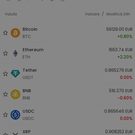
/
Valută
Valoare
Modifică 24h
Bitcoin
56129.00 EUR
BTC
+0.80%
Ethereum
1653.74 EUR
ETH
+2.20%
Tether
0.865276 EUR
USDT
0.00%
BNB
516.370 EUR
BNB
-0.60%
USDC
0.865646 EUR
USDC
0.00%
XRP
0.908252 EUR