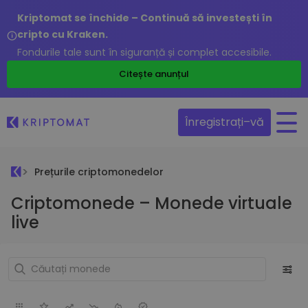
Kriptomat se închide – Continuă să investești în
cripto cu Kraken.
Fondurile tale sunt în siguranță și complet accesibile.
Citește anunțul
Înregistrați–vă
Prețurile criptomonedelor
Criptomonede – Monede virtuale
live