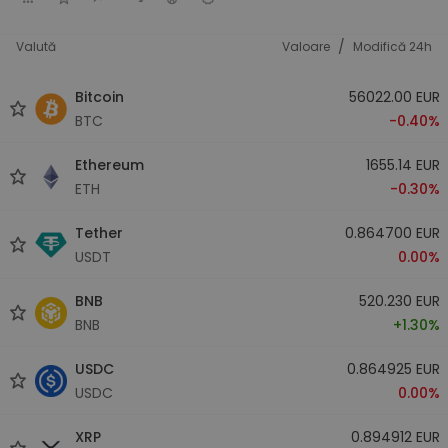
/
Valută
Valoare
Modifică 24h
Bitcoin
56022.00 EUR
BTC
-0.40%
Ethereum
1655.14 EUR
ETH
-0.30%
Tether
0.864700 EUR
USDT
0.00%
BNB
520.230 EUR
BNB
+1.30%
USDC
0.864925 EUR
USDC
0.00%
XRP
0.894912 EUR