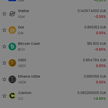
LINK
+0.30%
Stellar
0.140674000 EUR
XLM
-0.30%
Dai
0.865352 EUR
DAI
0.00%
Bitcoin Cash
185.900 EUR
BCH
-0.60%
USD1
0.864784 EUR
USD1
0.00%
Ethena USDe
0.865056 EUR
USDE
0.00%
Canton
0.083269000 EUR
CC
+4.90%