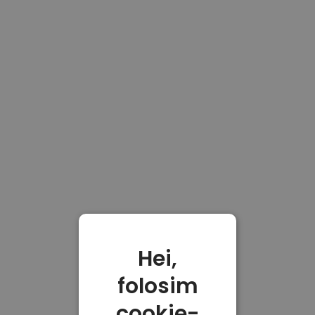
Hei,
folosim
cookie-