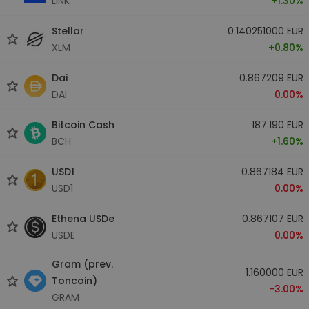
LINK
+1.30%
Stellar
0.140251000 EUR
XLM
+0.80%
Dai
0.867209 EUR
DAI
0.00%
Bitcoin Cash
187.190 EUR
BCH
+1.60%
USD1
0.867184 EUR
USD1
0.00%
Ethena USDe
0.867107 EUR
USDE
0.00%
Gram (prev.
1.160000 EUR
Toncoin)
-3.00%
GRAM