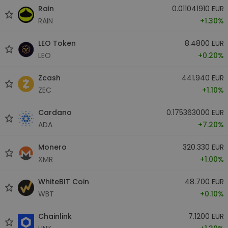
Rain
0.011041910 EUR
RAIN
+1.30%
LEO Token
8.4800 EUR
LEO
+0.20%
Zcash
441.940 EUR
ZEC
+1.10%
Cardano
0.175363000 EUR
ADA
+7.20%
Monero
320.330 EUR
XMR
+1.00%
WhiteBIT Coin
48.700 EUR
WBT
+0.10%
Chainlink
7.1200 EUR