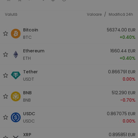
/
Valută
Valoare
Modifică 24h
Bitcoin
56374.00 EUR
BTC
+0.40%
Ethereum
1660.44 EUR
ETH
+0.40%
Tether
0.866791 EUR
USDT
0.00%
BNB
512.290 EUR
BNB
-0.70%
USDC
0.867075 EUR
USDC
0.00%
XRP
0.895851 EUR