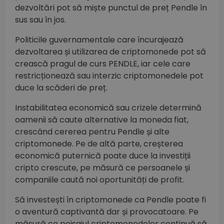
dezvoltări pot să miște punctul de preț Pendle în
sus sau în jos.
Politicile guvernamentale care încurajează
dezvoltarea și utilizarea de criptomonede pot să
crească pragul de curs PENDLE, iar cele care
restricționează sau interzic criptomonedele pot
duce la scăderi de preț.
Instabilitatea economică sau crizele determină
oamenii să caute alternative la moneda fiat,
crescând cererea pentru Pendle și alte
criptomonede. Pe de altă parte, creșterea
economică puternică poate duce la investiții
cripto crescute, pe măsură ce persoanele și
companiile caută noi oportunități de profit.
Să investești în criptomonede ca Pendle poate fi
o aventură captivantă dar și provocatoare. Pe
măsură ce peisajul criptomonedelor continuă să