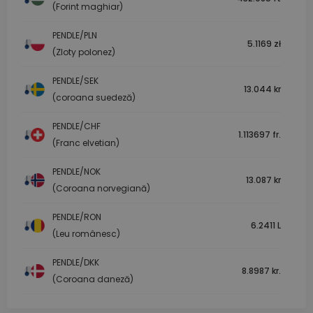
(Forint maghiar)
PENDLE/PLN
5.1169 zł
(Zloty polonez)
PENDLE/SEK
13.044 kr
(coroana suedeză)
PENDLE/CHF
1.113697 fr.
(Franc elvetian)
PENDLE/NOK
13.087 kr
(Coroana norvegiană)
PENDLE/RON
6.2411 L
(Leu românesc)
PENDLE/DKK
8.8987 kr.
(Coroana daneză)