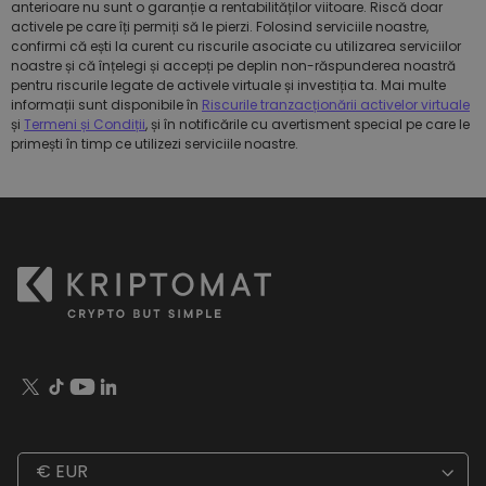
anterioare nu sunt o garanție a rentabilităților viitoare. Riscă doar
activele pe care îți permiți să le pierzi. Folosind serviciile noastre,
confirmi că ești la curent cu riscurile asociate cu utilizarea serviciilor
noastre și că înțelegi și accepți pe deplin non-răspunderea noastră
pentru riscurile legate de activele virtuale și investiția ta. Mai multe
informații sunt disponibile în
Riscurile tranzacționării activelor virtuale
și
Termeni și Condiții
, și în notificările cu avertisment special pe care le
primești în timp ce utilizezi serviciile noastre.
€ EUR