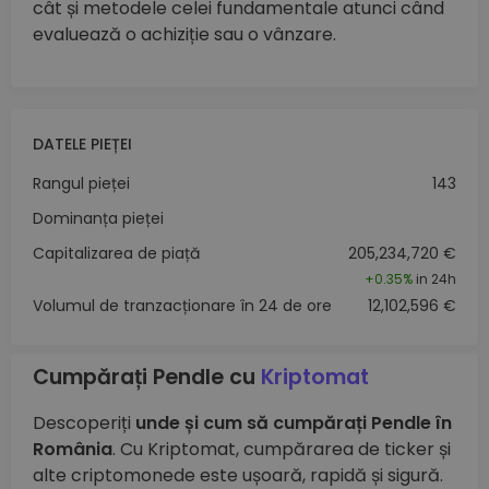
cât și metodele celei fundamentale atunci când
evaluează o achiziție sau o vânzare.
DATELE PIEȚEI
Rangul pieței
143
Dominanța pieței
Capitalizarea de piață
205,234,720 €
+
0.35%
in 24h
Volumul de tranzacționare în 24 de ore
12,102,596 €
Cumpărați Pendle cu
Kriptomat
Descoperiți
unde și cum să cumpărați Pendle în
România
. Cu Kriptomat, cumpărarea de ticker și
alte criptomonede este ușoară, rapidă și sigură.