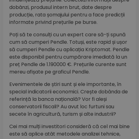
dobânzi, produsul intern brut, date despre
producție, rata șomajului pentru a face predicții
informate privind prețurile pe burse.
Poți să te consulți cu un expert care să-ți spună
cum să cumperi Pendle. Totuși, este rapid și ușor
să cumperi Pendle cu aplicația Kriptomat. Pendle
este disponibil pentru cumpărare imediată la un
preț Pendle de 1.190000 €. Prețurile curente sunt
mereu afișate pe graficul Pendle.
Evenimentele de știri sunt și ele importante, în
special indicatorii economici. Crește dobânda de
referință la banca națională? Vor fi aleși
conservatorii fiscali? Au avut loc furtuni sau
secete în agricultură, turism și alte industrii?
Cei mai mulți investitori consideră că cel mai bine
este să aplice atât metodele analizei tehnice,