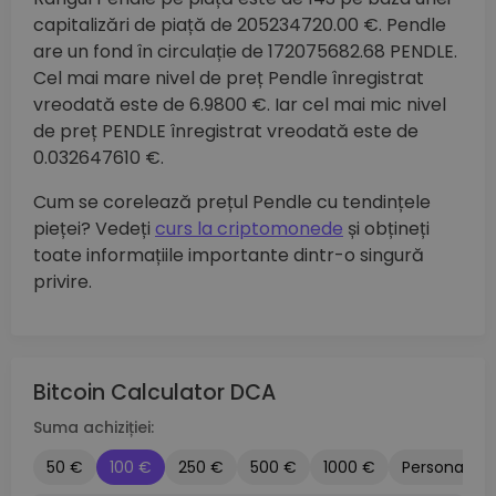
capitalizări de piață de 205234720.00 €. Pendle
are un fond în circulație de 172075682.68 PENDLE.
Cel mai mare nivel de preț Pendle înregistrat
vreodată este de 6.9800 €. Iar cel mai mic nivel
de preț PENDLE înregistrat vreodată este de
0.032647610 €.
Cum se corelează prețul Pendle cu tendințele
pieței? Vedeți
curs la criptomonede
și obțineți
toate informațiile importante dintr-o singură
privire.
Bitcoin Calculator DCA
Suma achiziției:
50 €
100 €
250 €
500 €
1000 €
Personalizat