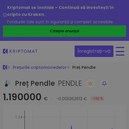
Kriptomat se închide – Continuă să investești în
cripto cu Kraken.
Fondurile tale sunt în siguranță și complet accesibile.
Citește anunțul
Înregistrați–vă
Prețurile criptomonedelor
Preț Pendle
Preț Pendle
PENDLE
1.190000
€
-0.0131362613 €
-1.01 %