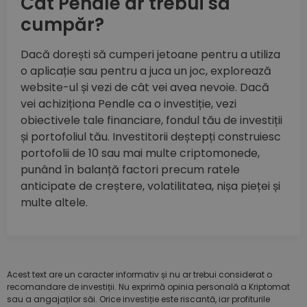
Cât Pendle ar trebui să
cumpăr?
Dacă dorești să cumperi jetoane pentru a utiliza
o aplicație sau pentru a juca un joc, explorează
website-ul și vezi de cât vei avea nevoie. Dacă
vei achiziționa Pendle ca o investiție, vezi
obiectivele tale financiare, fondul tău de investiții
și portofoliul tău. Investitorii deștepți construiesc
portofolii de 10 sau mai multe criptomonede,
punând în balanță factori precum ratele
anticipate de creștere, volatilitatea, nișa pieței și
multe altele.
Acest text are un caracter informativ și nu ar trebui considerat o
recomandare de investiții. Nu exprimă opinia personală a Kriptomat
sau a angajaților săi. Orice investiție este riscantă, iar profiturile