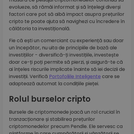
evolueze, să rămâi informat și să înțelegi diverși
factori care pot să aibă impact asupra prețurilor
cripto te poate ajuta să navighezi cu încredere în
călătoria ta investițională.
Fie că ești un comerciant cu experiență sau doar
un începător, nu uita de principiile de bază ale
investițiilor - diversifică-ți investițiile, investește
doar ce-ți poți permite să pierzi, și asigură-te că
ai înțeles riscurile implicate înainte să iei decizii de
investiții. Verifică
Portofoliile Inteligente
care se
adaptează automat la condițiile pieței.
Rolul burselor cripto
Bursele de criptomonede joacă un rol crucial în
tranzacționare și stabilirea prețurilor
criptomonedelor precum Pendle. Ele servesc ca
platforme în care cumpărătorii și vânzătorii se