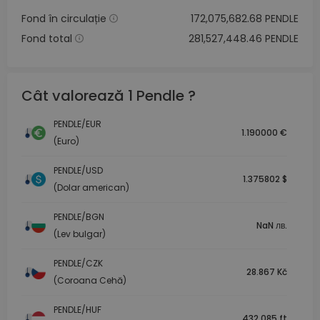
Fond în circulație
172,075,682.68 PENDLE
Fond total
281,527,448.46 PENDLE
Cât valorează 1 Pendle ?
PENDLE/EUR
1.190000 €
(Euro)
PENDLE/USD
1.375802 $
(Dolar american)
PENDLE/BGN
NaN лв.
(Lev bulgar)
PENDLE/CZK
28.867 Kč
(Coroana Cehă)
PENDLE/HUF
432.085 ft