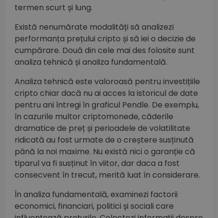
termen scurt și lung.
Există nenumărate modalități să analizezi
performanța prețului cripto și să iei o decizie de
cumpărare. Două din cele mai des folosite sunt
analiza tehnică și analiza fundamentală.
Analiza tehnică este valoroasă pentru investițiile
cripto chiar dacă nu ai acces la istoricul de date
pentru ani întregi în graficul Pendle. De exemplu,
în cazurile multor criptomonede, căderile
dramatice de preț și perioadele de volatilitate
ridicată au fost urmate de o creștere susținută
până la noi maxime. Nu există nici o garanție că
tiparul va fi susținut în viitor, dar daca a fost
consecvent în trecut, merită luat în considerare.
În analiza fundamentală, examinezi factorii
economici, financiari, politici și sociali care
influențează prețurile. Colectezi informații despre