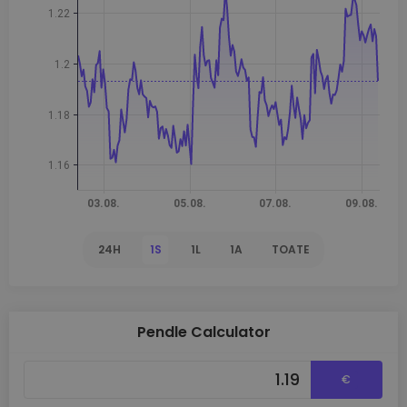
24H
1S
1L
1A
TOATE
Pendle Calculator
€