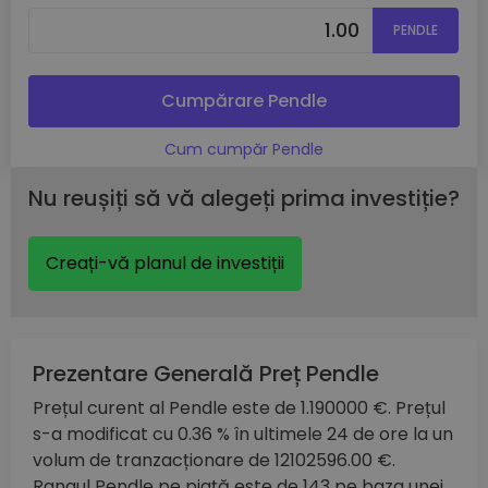
PENDLE
Cumpărare Pendle
Cum cumpăr Pendle
Nu reușiți să vă alegeți prima investiție?
Creați-vă planul de investiții
Prezentare Generală Preț Pendle
Prețul curent al Pendle este de 1.190000 €. Prețul
s-a modificat cu 0.36 % în ultimele 24 de ore la un
volum de tranzacționare de 12102596.00 €.
Rangul Pendle pe piață este de 143 pe baza unei