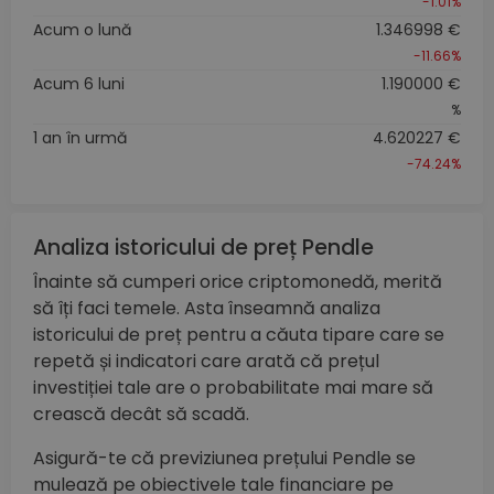
-1.01%
Acum o lună
1.346998 €
-11.66%
Acum 6 luni
1.190000 €
%
1 an în urmă
4.620227 €
-74.24%
Analiza istoricului de preț Pendle
Înainte să cumperi orice criptomonedă, merită
să îți faci temele. Asta înseamnă analiza
istoricului de preț pentru a căuta tipare care se
repetă și indicatori care arată că prețul
investiției tale are o probabilitate mai mare să
crească decât să scadă.
Asigură-te că previziunea prețului Pendle se
mulează pe obiectivele tale financiare pe