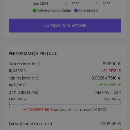
Jan 2024
Jan 2025
Jan 2026
Valoarea portofoliului
Total investit
Cumpărare Bitcoin
PERFORMANȚA PREȚULUI
Maxim istoric
6.9800 €
11/04/2024
-82.91784%
Minim istoric
0.032647610 €
14/11/2022
3552.39521%
24h baixissimo
Maxim - 24h
1.190000 €
1.230000 €
-0.0224203190 €
scădere în ultima oră (-1.85%)
1 săptămână în urmă
1.202169 €