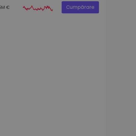
Cumpărare
5M €