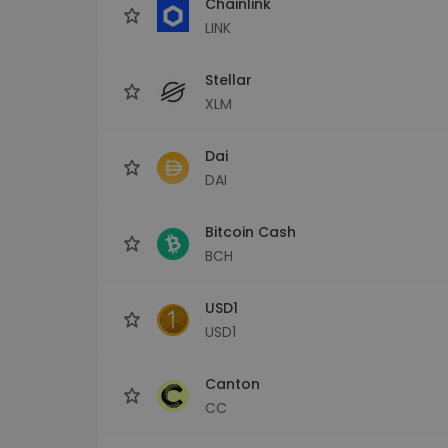
Chainlink
LINK
Stellar
XLM
Dai
DAI
Bitcoin Cash
BCH
USD1
USD1
Canton
CC