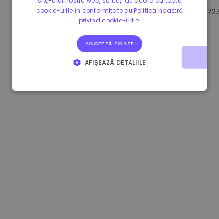
site-ului nostru web, sunteți de acord cu toate
cookie-urile în conformitate cu Politica noastră
0.867648 €
0.00%
3.4B €
72.
privind cookie-urile.
ACCEPTĂ TOATE
AFIȘEAZĂ DETALIILE
STRICT NECESARE
DE PERFORMANȚĂ
DE TARGETARE
DE FUNCŢIONALITATE