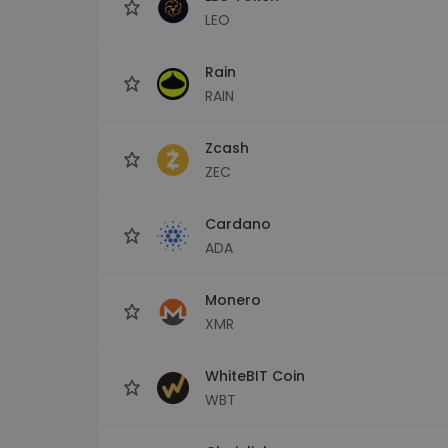
LEO
Rain
RAIN
Zcash
ZEC
Cardano
ADA
Monero
XMR
WhiteBIT Coin
WBT