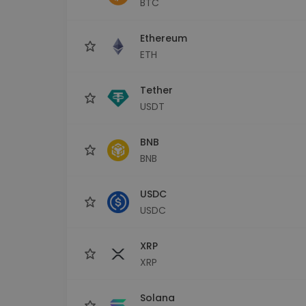
BTC
Explorator de investiții
Găsește-ți strategia cripto
Ethereum
ETH
Tether
USDT
BNB
BNB
USDC
USDC
XRP
XRP
Solana