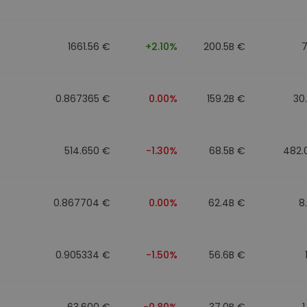
1661.56 €
+2.10%
200.5B €
7
0.867365 €
0.00%
159.2B €
30
514.650 €
-1.30%
68.5B €
482.
0.867704 €
0.00%
62.4B €
8
0.905334 €
-1.50%
56.6B €
63.600 €
-0.80%
37.0B €
1