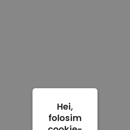
Hei,
folosim
cookie-