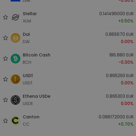
LINK
-0.50%
Stellar
0.141496000 EUR
XLM
+0.50%
Dai
0.865670 EUR
DAI
0.00%
Bitcoin Cash
186.880 EUR
BCH
-0.30%
USD1
0.865293 EUR
USD1
0.00%
Ethena USDe
0.865303 EUR
USDE
0.00%
Canton
0.086172000 EUR
CC
+0.70%