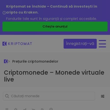
Kriptomat se închide – Continuă să investești în
cripto cu Kraken.
Fondurile tale sunt în siguranță și complet accesibile.
Citește anunțul
Înregistrați–vă
Prețurile criptomonedelor
Criptomonede – Monede virtuale
live