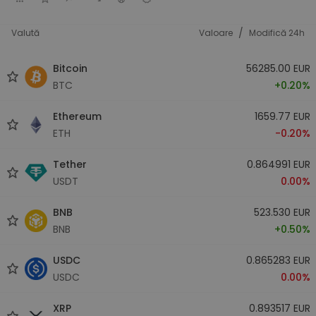
/
Valută
Valoare
Modifică 24h
Bitcoin
56285.00 EUR
BTC
+0.20%
Ethereum
1659.77 EUR
ETH
-0.20%
Tether
0.864991 EUR
USDT
0.00%
BNB
523.530 EUR
BNB
+0.50%
USDC
0.865283 EUR
USDC
0.00%
XRP
0.893517 EUR