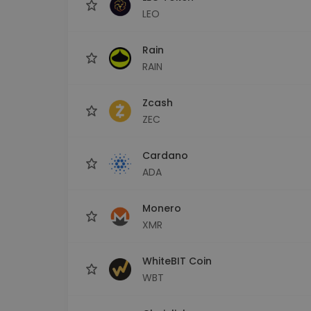
LEO
Rain
RAIN
Zcash
ZEC
Cardano
ADA
Monero
XMR
WhiteBIT Coin
WBT