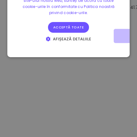
site-ului nostru web, sunteți de acord cu toate
cookie-urile în conformitate cu Politica noastră
0.865215 €
0.00%
3.4B €
41
privind cookie-urile.
ACCEPTĂ TOATE
AFIȘEAZĂ DETALIILE
STRICT NECESARE
DE PERFORMANȚĂ
DE TARGETARE
DE FUNCŢIONALITATE