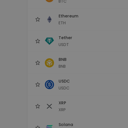
BTC
Explorator de investiții
Găsește-ți strategia cripto
Ethereum
ETH
Tether
USDT
BNB
BNB
USDC
USDC
XRP
XRP
Solana