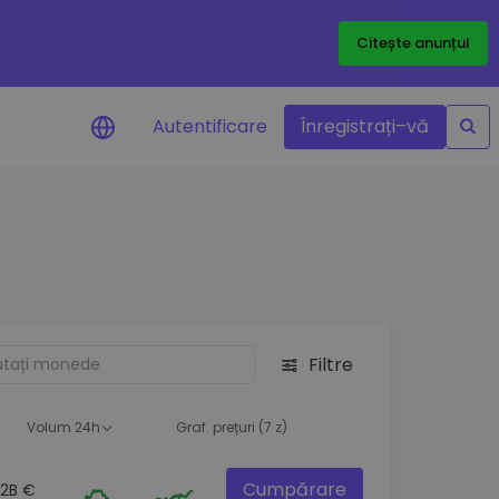
Citește anunțul
Autentificare
Înregistrați–vă
etoanele
Filtre
ță
Volum 24h
Graf. prețuri (7 z)
Cumpărare
.2B €