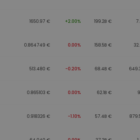
1650.97 €
+2.00%
199.2B €
7
0.864749 €
0.00%
158.5B €
32
513.480 €
-0.20%
68.4B €
649.
0.865103 €
0.00%
62.1B €
9
0.918326 €
-1.10%
57.4B €
879.
64.040 €
0.00%
37.2B €
1