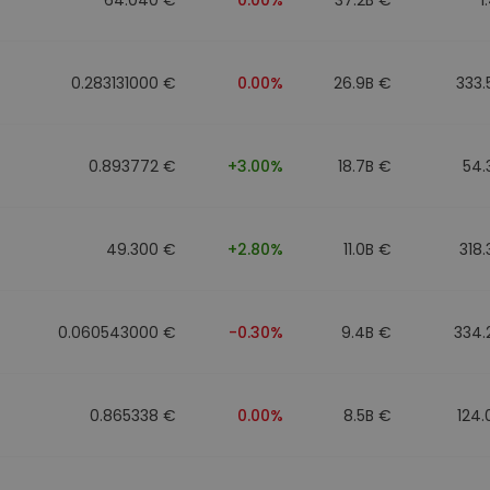
0.283131000 €
0.00%
26.9B €
333
0.893772 €
+3.00%
18.7B €
54.
49.300 €
+2.80%
11.0B €
318
0.060543000 €
-0.30%
9.4B €
334.
0.865338 €
0.00%
8.5B €
124