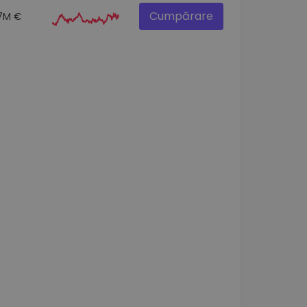
Cumpărare
.7M €