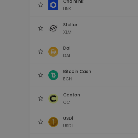
Chainlink
LINK
Stellar
XLM
Dai
DAI
Bitcoin Cash
BCH
Canton
CC
USD1
USD1