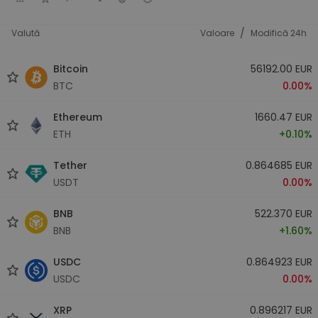
/
Valută
Valoare
Modifică 24h
Bitcoin
56192.00 EUR
BTC
0.00%
Ethereum
1660.47 EUR
ETH
+0.10%
Tether
0.864685 EUR
USDT
0.00%
BNB
522.370 EUR
BNB
+1.60%
USDC
0.864923 EUR
USDC
0.00%
XRP
0.896217 EUR