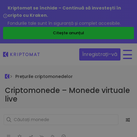
Kriptomat se închide – Continuă să investești în
cripto cu Kraken.
Fondurile tale sunt în siguranță și complet accesibile.
Citește anunțul
Înregistrați–vă
Prețurile criptomonedelor
Criptomonede – Monede virtuale
live