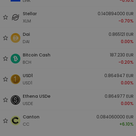
LINK
-0.10%
Stellar
0.140894000 EUR
XLM
-0.70%
Dai
0.865121 EUR
DAI
0.00%
Bitcoin Cash
187.230 EUR
BCH
-0.20%
USD1
0.864947 EUR
USD1
0.00%
Ethena USDe
0.864977 EUR
USDE
0.00%
Canton
0.084060000 EUR
CC
+6.10%