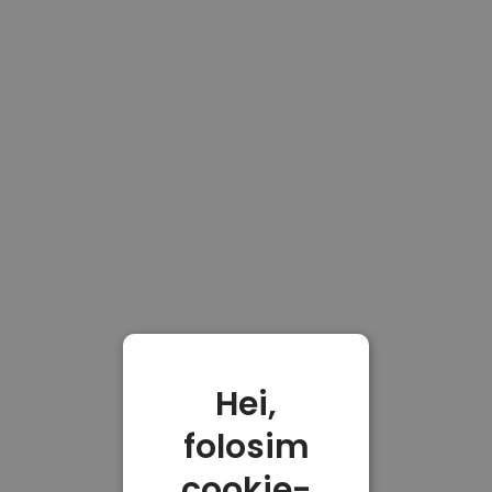
Hei,
folosim
cookie-