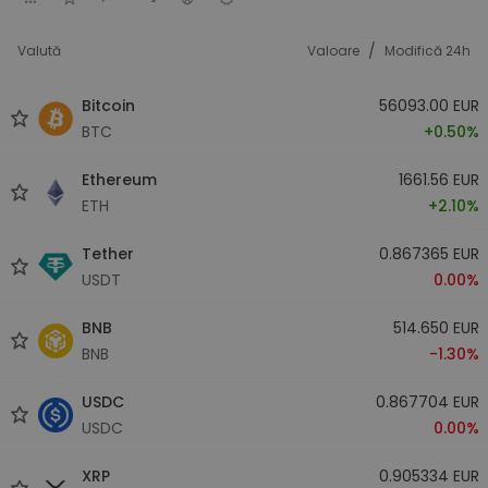
/
Valută
Valoare
Modifică 24h
Bitcoin
56093.00 EUR
BTC
+0.50%
Ethereum
1661.56 EUR
ETH
+2.10%
Tether
0.867365 EUR
USDT
0.00%
BNB
514.650 EUR
BNB
-1.30%
USDC
0.867704 EUR
USDC
0.00%
XRP
0.905334 EUR