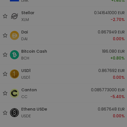
LINK
+1.40%
Stellar
0.141641000 EUR
XLM
-2.70%
Dai
0.867949 EUR
DAI
0.00%
Bitcoin Cash
186.080 EUR
BCH
+0.80%
USD1
0.867692 EUR
USD1
0.00%
Canton
0.085773000 EUR
CC
-5.40%
Ethena USDe
0.867648 EUR
USDE
0.00%