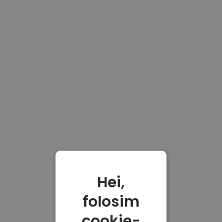
Hei,
folosim
cookie-