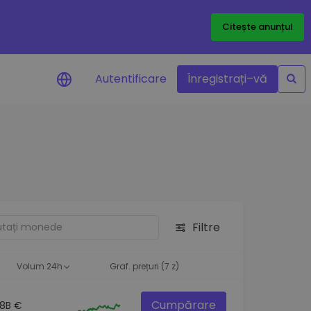
Citește anunțul
Autentificare
Înregistrați–vă
etoanele
Filtre
ță
Volum 24h
Graf. prețuri (7 z)
Cumpărare
.8B €