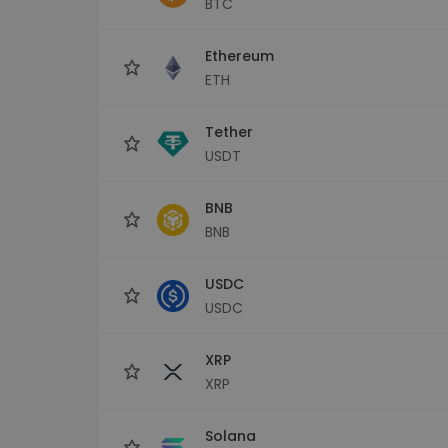
BTC
Explorator de investiții
Găsește-ți strategia cripto
Ethereum
ETH
Tether
USDT
BNB
BNB
USDC
USDC
XRP
XRP
Solana