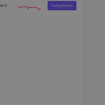
Cumpărare
0M €