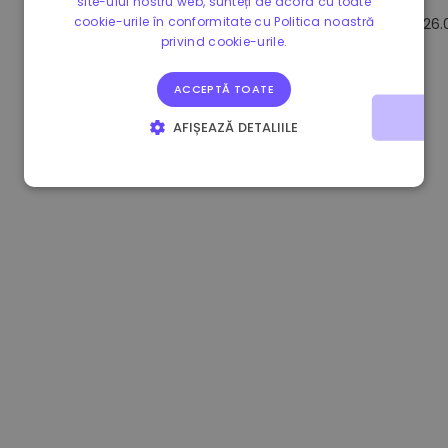
site-ului nostru web, sunteți de acord cu toate
cookie-urile în conformitate cu Politica noastră
1.170000 €
-1.80%
3.2B €
26.
privind cookie-urile.
ACCEPTĂ TOATE
AFIȘEAZĂ DETALIILE
STRICT NECESARE
DE PERFORMANȚĂ
DE TARGETARE
DE FUNCŢIONALITATE