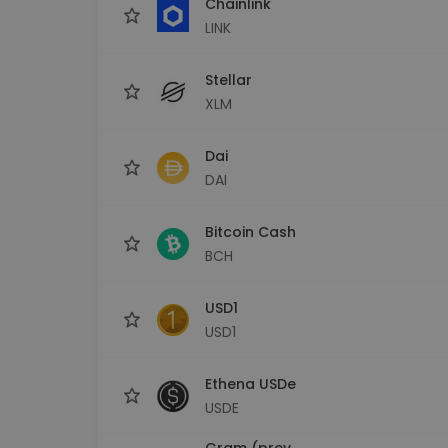
Chainlink
LINK
Stellar
XLM
Dai
DAI
Bitcoin Cash
BCH
USD1
USD1
Ethena USDe
USDE
Gram (prev.