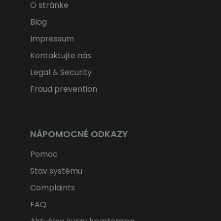
O stránke
CIELENIE
zł
PLN
Blog
FUNKCIE
Impressum
Kontaktujte nás
Legal & Security
Fraud prevention
NÁPOMOCNÉ ODKAZY
Pomoc
Stav systému
Complaints
FAQ