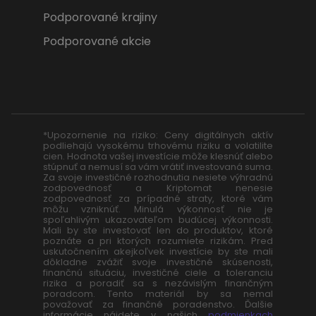
Podporované krajiny
Podporované akcie
*Upozornenie na riziko: Ceny digitálnych aktív
podliehajú vysokému trhovému riziku a volatilite
cien. Hodnota vašej investície môže klesnúť alebo
stúpnuť a nemusí sa vám vrátiť investovaná suma.
Za svoje investičné rozhodnutia nesiete výhradnú
zodpovednosť a Kriptomat nenesie
zodpovednosť za prípadné straty, ktoré vám
môžu vzniknúť. Minulá výkonnosť nie je
spoľahlivým ukazovateľom budúcej výkonnosti.
Mali by ste investovať len do produktov, ktoré
poznáte a pri ktorých rozumiete rizikám. Pred
uskutočnením akejkoľvek investície by ste mali
dôkladne zvážiť svoje investičné skúsenosti,
finančnú situáciu, investičné ciele a toleranciu
rizika a poradiť sa s nezávislým finančným
poradcom. Tento materiál by sa nemal
považovať za finančné poradenstvo. Ďalšie
informácie nájdete v našich
podmienkach