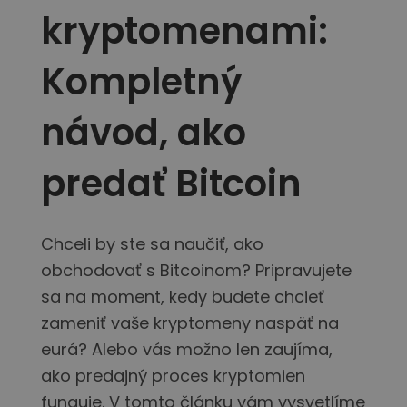
...dnes by mal hodnotu
Inteligentné portfóliá
kryptomenami:
Inteligentný spôsob investovania do kryptomien
Kompletný
Kriptomat Peňaženka
Bezpečná a jednoduchá krypto peňaženka
návod, ako
Investičný prieskumník
Nájdi svoju krypto stratégiu
predať Bitcoin
KriptoEarn
Získajte odmeny za svoje krypto
Trezor
Chceli by ste sa naučiť, ako
Odložte si kryptomeny pre svoju budúcnosť
obchodovať s Bitcoinom? Pripravujete
Opakovaný nákup
sa na moment, kedy budete chcieť
Pravidelné plánované investície (DCA)
zameniť vaše kryptomeny naspäť na
Upozornenia na cenu
eurá? Alebo vás možno len zaujíma,
Aktualizované ceny vašich obľúbených tokenov v reálnom čase
ako predajný proces kryptomien
Preskúmať aktíva
funguje. V tomto článku vám vysvetlíme