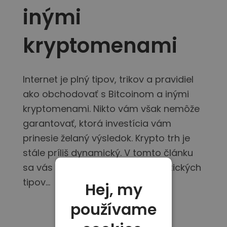
inými
kryptomenami
Internet je plný tipov, trikov a pravidiel
ako obchodovať s Bitcoinom a inými
kryptomenami. Nikto vám však nemôže
garantovať, ktorá investícia vám
prinesie želaný výsledok. Krypto trh je
stále príliš dynamický. V tomto článku
sa vás pokúsime pomocou praktických
tipov...
Hej, my
používame