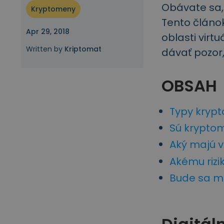
Obávate sa,
Kryptomeny
Investičný prieskumník
Tento článo
Nájdi svoju krypto stratégiu
Apr 29, 2018
oblasti virt
Written by
Kriptomat
dávať pozor,
OBSAH
Typy kryp
Sú kryptom
Aký majú v
Akému rizi
Bude sa me