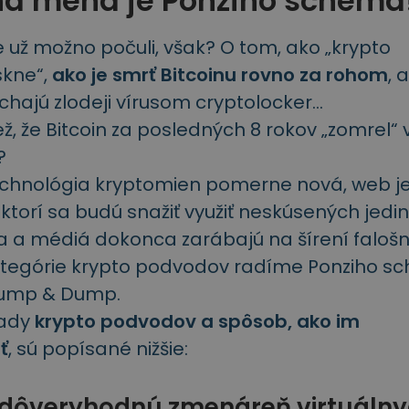
na mena je Ponziho schéma
e už možno počuli, však? O tom, ako „krypto
skne“,
ako je smrť Bitcoinu rovno za rohom
, 
hajú zlodeji vírusom cryptolocker…
ež, že
Bitcoin za posledných 8 rokov „zomrel“ 
?
technológia kryptomien pomerne nová, web je
ktorí sa budú snažiť využiť neskúsených jedi
ia a médiá dokonca zarábajú na šírení faloš
ategórie krypto podvodov radíme Ponziho s
Pump & Dump.
lady
krypto podvodov a spôsob, ako im
ť
, sú popísané nižšie:
te dôveryhodnú zmenáreň virtuáln