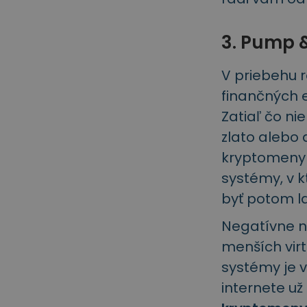
3. Pump
V priebehu 
finančných e
Zatiaľ čo ni
zlato alebo 
kryptomeny 
systémy, v 
byť potom l
Negatívne n
menších vir
systémy je v
internete už