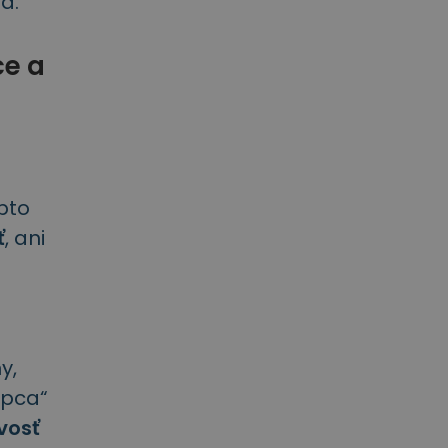
a.
ce a
pto
ť
, ani
y,
upca“
vosť