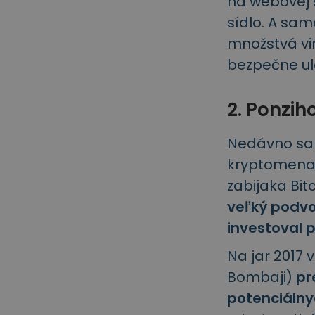
na webovej
sídlo. A sa
množstvá vi
bezpečne ul
2. Ponzi
Nedávno sa z
kryptomenam
zabijaka Bit
veľký podvo
investoval 
Na jar 2017 
Bombaji)
pr
potenciálny