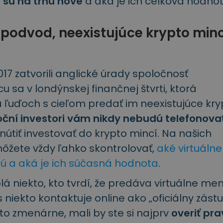
sú na trhu nové
a aká je ich celková hodnot
 podvod, neexistujúce krypto min
17 zatvorili anglické úrady spoločnosť
 sa v londýnskej finančnej štvrti, ktorá
 ľuďoch s cieľom predať im neexistujúce kry
oční investori vám nikdy nebudú telefonova
útiť investovať do krypto mincí. Na našich
ôžete vždy ľahko skontrolovať,
aké virtuálne
jú a aká je ich súčasná hodnota
.
á niekto, kto tvrdí, že predáva virtuálne men
 niekto kontaktuje online ako „oficiálny zást
to zmenárne, mali by ste si najprv
overiť pra