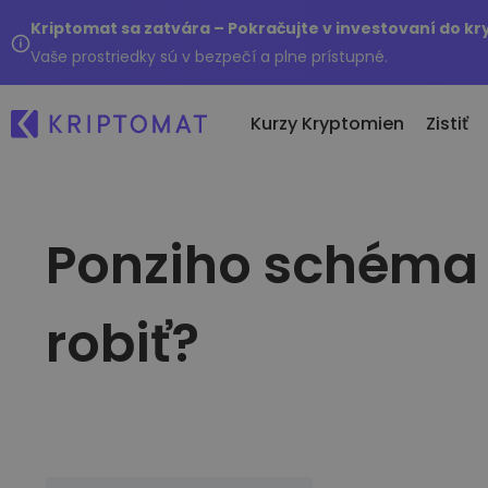
Kriptomat sa zatvára – Pokračujte v investovaní do k
Vaše prostriedky sú v bezpečí a plne prístupné.
Kurzy Kryptomien
Zistiť
Ponziho schéma 
Po
Všetky ceny
Nákup a predaj kryptom
No
Viac ako 300+ kryptomien
Nakúpte viac ako 300 krypto
Čo
Top Rastúce a Klesajúce
Zmena kryptomien
robiť?
..
Nájdite investičné príležitosti
Viac ako 1 000 párovov
Inteligentné portfóliá
Inteligentný spôsob investo
kryptomien
Kriptomat Peňaženka
Bezpečná a jednoduchá kry
peňaženka