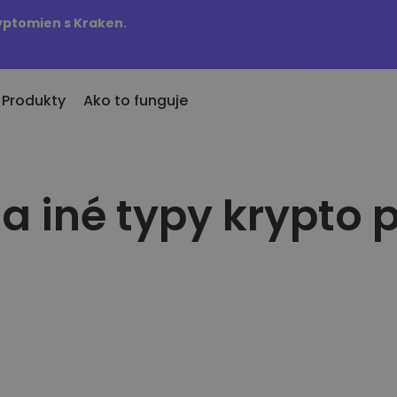
ryptomien s Kraken.
Produkty
Ako to funguje
a iné typy krypto
Upozorne
sledné pridané
ien
KriptoEarn
Aktualizov
vo pridané tokeny do Kriptomatu
mien
Získajte odmeny za svoje krypto
obľúbenýc
Trezor
 ak by som kúpil za 100€…
Preskúma
Odložte si kryptomeny pre svoju
.dnes by mal hodnotu
Objavte inv
budúcnosť
Opakovaný nákup
Analýza 
vania do
Pravidelné plánované investície
Inteligent
(DCA)
výkon
pto