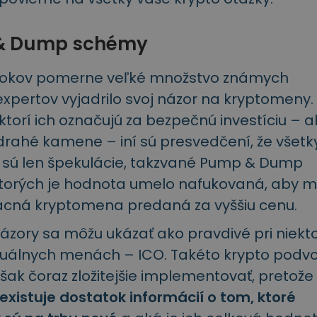
 & Dump schémy
rokov pomerne veľké množstvo známych
xpertov vyjadrilo svoj názor na kryptomeny.
ektorí ich označujú za bezpečnú investíciu – 
drahé kamene – iní sú presvedčení, že všetk
sú len špekulácie, takzvané Pump & Dump
ktorých je hodnota umelo nafukovaná, aby 
acná kryptomena predaná za vyššiu cenu.
ázory sa môžu ukázať ako pravdivé pri
niekt
tuálnych menách – ICO. Takéto krypto podv
šak čoraz zložitejšie implementovať, pretože
existuje dostatok informácií o tom, ktoré