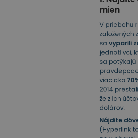
mien
V priebehu 
založených 
sa
vyparili 
jednotlivci,
sa potýkajú
pravdepodob
viac ako
70%
2014 prestal
že z ich účt
dolárov.
Nájdite dôv
(Hyperlink t