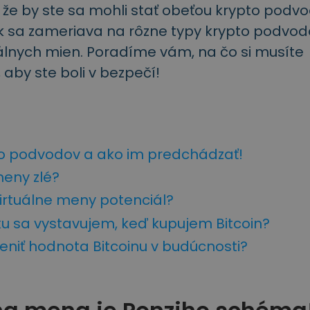
 že by ste sa mohli stať obeťou krypto podv
k sa zameriava na rôzne typy krypto podvod
uálnych mien. Poradíme vám, na čo si musíte
 aby ste boli v bezpečí!
to podvodov a ako im predchádzať!
eny zlé?
irtuálne meny potenciál?
ku sa vystavujem, keď kupujem Bitcoin?
niť hodnota Bitcoinu v budúcnosti?