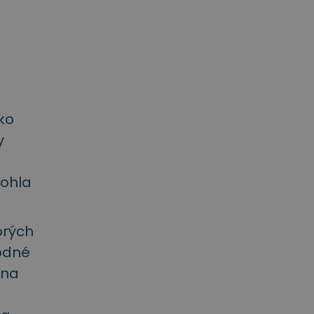
ako
y
mohla
orých
odné
 na