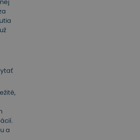
nej
za
utia
už
ytať
žité,
h
cií.
lu a