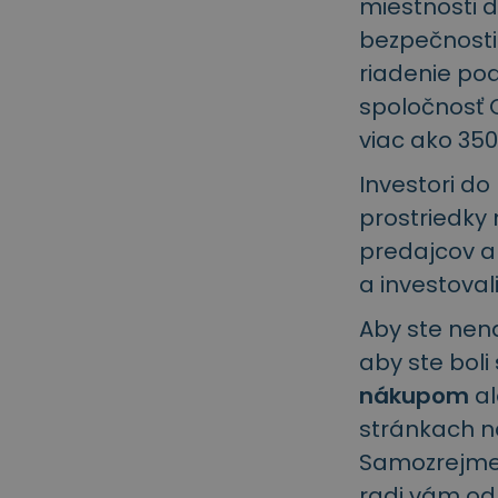
miestnosti d
bezpečnosti 
riadenie pod
spoločnosť 
viac ako 350
Investori do
prostriedky
predajcov a
a investovali
Aby ste nen
aby ste boli
nákupom
al
stránkach n
Samozrejme,
radi vám od