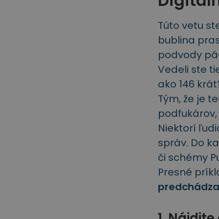
Digitál
Túto vetu st
bublina pra
podvody pác
Vedeli ste ti
ako 146 krát
Tým, že je 
podfukárov, 
Niektorí ľud
správ. Do k
či schémy 
Presné prík
predchádza
1. Nájdi