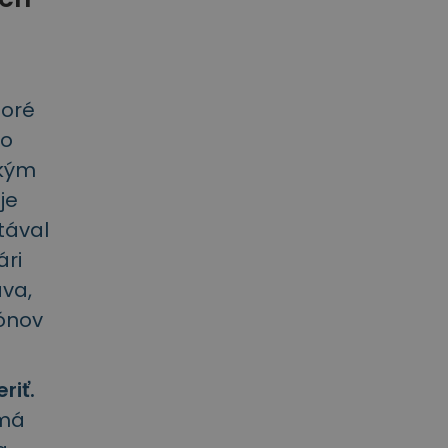
toré
to
 kým
je
tával
ári
áva,
iónov
riť.
 má