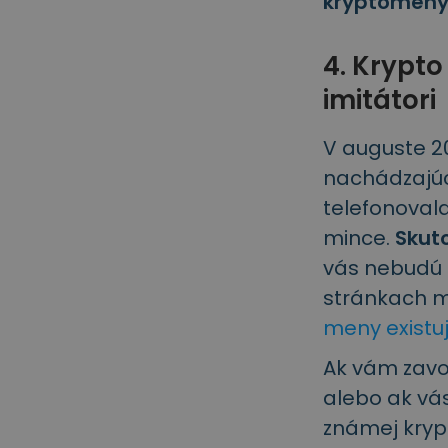
kryptomeny 
4. Krypto
imitátori
V auguste 20
nachádzajúcu
telefonovala
mince.
Skut
vás nebudú n
stránkach m
meny existu
Ak vám zavol
alebo ak vás
známej kryp