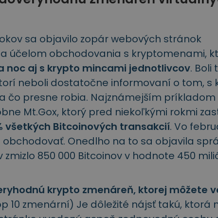
rokov sa objavilo zopár webových stránok
za účelom obchodovania s kryptomenami, k
za noc aj s krypto mincami jednotlivcov
. Boli 
 ktorí neboli dostatočne informovaní o tom, s
 a čo presne robia. Najznámejším príkladom 
ne Mt.Gox, ktorý pred niekoľkými rokmi zas
 všetkých Bitcoinových transakcií
. Vo febru
i obchodovať. Onedlho na to sa objavila spr
ov zmizlo 850 000 Bitcoinov v hodnote 450 mil
eryhodnú krypto zmenáreň, ktorej môžete ve
op 10 zmenární) Je dôležité nájsť takú, ktorá