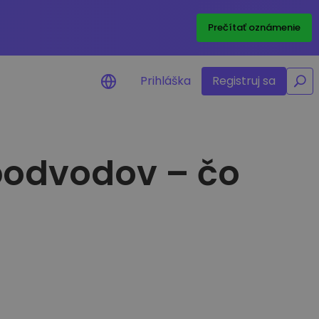
/
Prečítať oznámenie
Prihláška
Registruj sa
 podvodov – čo
nia na cenu
ané ceny vašich
h tokenov v reálnom čase
ť aktíva
estičné príležitosti
portfólia
né poznatky pre optimálny