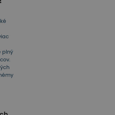
!
aké
viac
 plný
ncov.
ných
chémy
ych