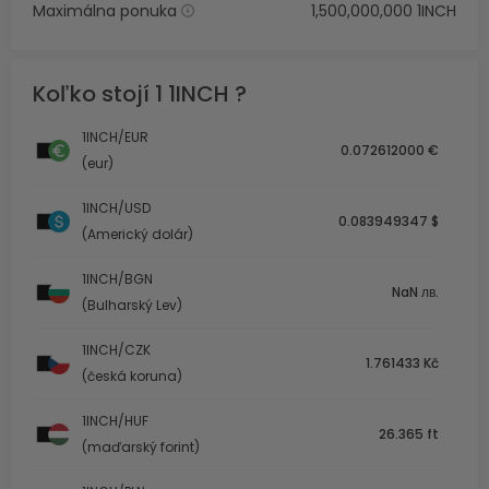
Maximálna ponuka
1,500,000,000 1INCH
Koľko stojí 1 1INCH ?
1INCH/EUR
0.072612000 €
(eur)
1INCH/USD
0.083949347 $
(Americký dolár)
1INCH/BGN
NaN лв.
(Bulharský Lev)
1INCH/CZK
1.761433 Kč
(česká koruna)
1INCH/HUF
26.365 ft
(maďarský forint)