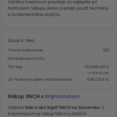
Väčšina investorov považuje za najlepšie pri
hodnotení nákupu alebo predaja použiť technikúj
a fundamentálnu analýzu.
ÚDAJE O TRHU
Trhové hodnotenie
232
Dominancia na trhu
Trh. kap.
102,066,491 €
-0.35%
za 24h
24-hodinový objem obchodovania
5,907,634 €
Nákup 1INCH s
Kriptomatom
Objavte
kde a ako kúpiť 1INCH na Slovensku
. S
Kriptomatom je nákup 1INCH a ďalších