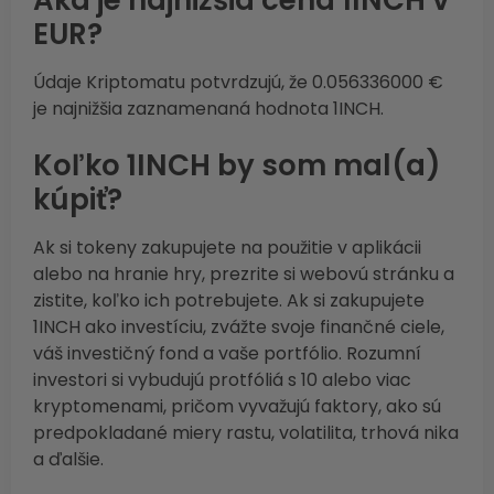
Aká je najnižšia cena 1INCH v
EUR?
Údaje Kriptomatu potvrdzujú, že 0.056336000 €
je najnižšia zaznamenaná hodnota 1INCH.
Koľko 1INCH by som mal(a)
kúpiť?
Ak si tokeny zakupujete na použitie v aplikácii
alebo na hranie hry, prezrite si webovú stránku a
zistite, koľko ich potrebujete. Ak si zakupujete
1INCH ako investíciu, zvážte svoje finančné ciele,
váš investičný fond a vaše portfólio. Rozumní
investori si vybudujú protfóliá s 10 alebo viac
kryptomenami, pričom vyvažujú faktory, ako sú
predpokladané miery rastu, volatilita, trhová nika
a ďalšie.