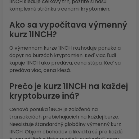
1INCH sleduje celkový trh, pozrite si našu
komplexnú stránku s cenami kryptomien.
Ako sa vypočítava výmenný
kurz 1INCH?
O výmennom kurze 1INCH rozhoduje ponuka a
dopyt na burzách kryptomien. Keď viac ľudí
kupuje 1INCH ako predáva, cena stúpa. Keď sa
predáva viac, cena klesá.
Prečo je kurz 1INCH na každej
kryptoburze iná?
Cenová ponuka 1INCH je založená na
transakciách prebiehajúcich na každej burze.
Neexistuje štandardný globálny výmenný kurz
1INCH. Objem obchodov a likvidita sú pre každú