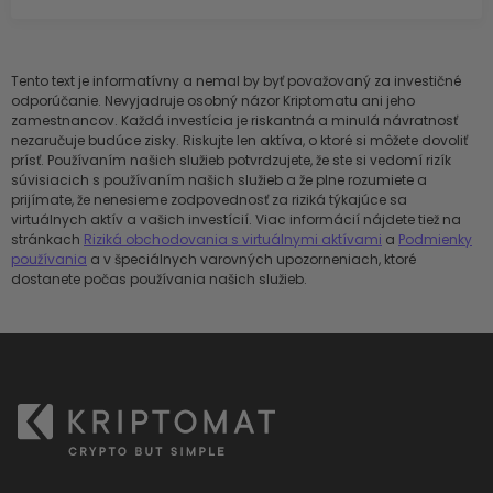
Tento text je informatívny a nemal by byť považovaný za investičné
odporúčanie. Nevyjadruje osobný názor Kriptomatu ani jeho
zamestnancov. Každá investícia je riskantná a minulá návratnosť
nezaručuje budúce zisky. Riskujte len aktíva, o ktoré si môžete dovoliť
prísť. Používaním našich služieb potvrdzujete, že ste si vedomí rizík
súvisiacich s používaním našich služieb a že plne rozumiete a
prijímate, že nenesieme zodpovednosť za riziká týkajúce sa
virtuálnych aktív a vašich investícií. Viac informácií nájdete tiež na
stránkach
Riziká obchodovania s virtuálnymi aktívami
a
Podmienky
používania
a v špeciálnych varovných upozorneniach, ktoré
dostanete počas používania našich služieb.