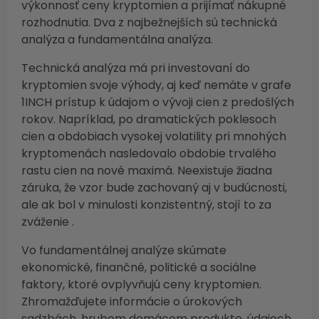
výkonnosť ceny kryptomien a prijímať nákupné
rozhodnutia. Dva z najbežnejších sú technická
analýza a fundamentálna analýza.
Technická analýza má pri investovaní do
kryptomien svoje výhody, aj keď nemáte v grafe
1INCH prístup k údajom o vývoji cien z predošlých
rokov. Napríklad, po dramatických poklesoch
cien a obdobiach vysokej volatility pri mnohých
kryptomenách nasledovalo obdobie trvalého
rastu cien na nové maximá. Neexistuje žiadna
záruka, že vzor bude zachovaný aj v budúcnosti,
ale ak bol v minulosti konzistentný, stojí to za
zváženie .
Vo fundamentálnej analýze skúmate
ekonomické, finančné, politické a sociálne
faktory, ktoré ovplyvňujú ceny kryptomien.
Zhromažďujete informácie o úrokových
sadzbách, hrubom domácom produkte, údajoch