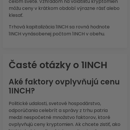
celom svete. Vzhľadom na volatilitu kryptomien
môžu ceny v krátkom období výrazne rásť alebo
klesať.
Trhová kapitalizácia 1INCH sa rovná hodnote
1INCH vynásobenej počtom 1INCH v obehu.
Časté otázky o 1INCH
Aké faktory ovplyvňujú cenu
1INCH?
Politické udalosti, svetové hospodárstvo,
odporúčania celebrít a správy z trhu patria
medzi nespočetné množstvo faktorov, ktoré
ovplyvňujú ceny kryptomien. Ak chcete zistiť, ako