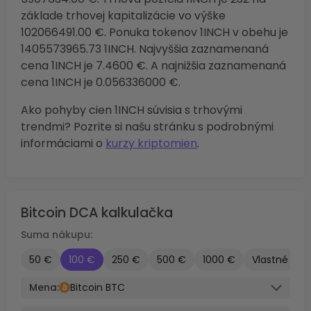
základe trhovej kapitalizácie vo výške
102066491.00 €. Ponuka tokenov 1INCH v obehu je
1405573965.73 1INCH. Najvyššia zaznamenaná
cena 1INCH je 7.4600 €. A najnižšia zaznamenaná
cena 1INCH je 0.056336000 €.
Ako pohyby cien 1INCH súvisia s trhovými
trendmi? Pozrite si našu stránku s podrobnými
informáciami o
kurzy kriptomien
.
Bitcoin DCA kalkulačka
Suma nákupu:
50 €
100 €
250 €
500 €
1000 €
Vlastné
Mena:
Bitcoin BTC