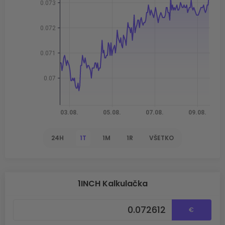
24H
1T
1M
1R
VŠETKO
1INCH Kalkulačka
€