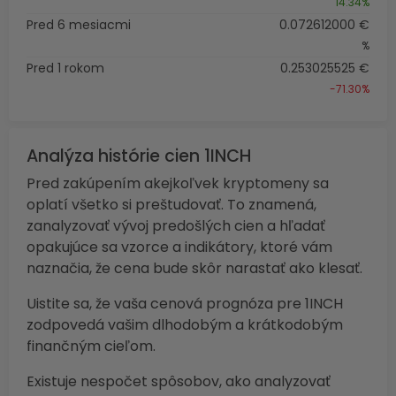
14.34%
Pred 6 mesiacmi
0.072612000 €
%
Pred 1 rokom
0.253025525 €
-71.30%
Analýza histórie cien 1INCH
Pred zakúpením akejkoľvek kryptomeny sa
oplatí všetko si preštudovať. To znamená,
zanalyzovať vývoj predošlých cien a hľadať
opakujúce sa vzorce a indikátory, ktoré vám
naznačia, že cena bude skôr narastať ako klesať.
Uistite sa, že vaša cenová prognóza pre 1INCH
zodpovedá vašim dlhodobým a krátkodobým
finančným cieľom.
Existuje nespočet spôsobov, ako analyzovať