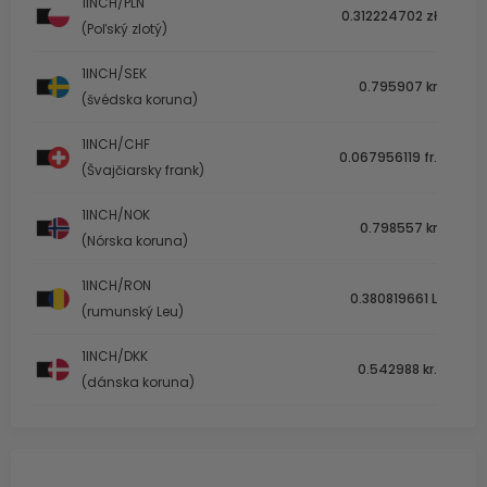
1INCH/PLN
0.312224702 zł
(Poľský zlotý)
1INCH/SEK
0.795907 kr
(švédska koruna)
1INCH/CHF
0.067956119 fr.
(Švajčiarsky frank)
1INCH/NOK
0.798557 kr
(Nórska koruna)
1INCH/RON
0.380819661 L
(rumunský Leu)
1INCH/DKK
0.542988 kr.
(dánska koruna)