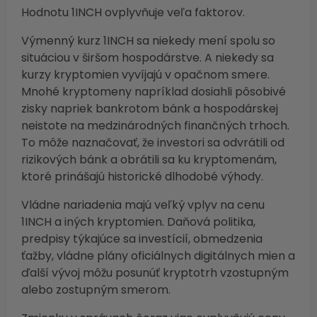
Hodnotu 1INCH ovplyvňuje veľa faktorov.
Výmenný kurz 1INCH sa niekedy mení spolu so
situáciou v širšom hospodárstve. A niekedy sa
kurzy kryptomien vyvíjajú v opačnom smere.
Mnohé kryptomeny napríklad dosiahli pôsobivé
zisky napriek bankrotom bánk a hospodárskej
neistote na medzinárodných finančných trhoch.
To môže naznačovať, že investori sa odvrátili od
rizikových bánk a obrátili sa ku kryptomenám,
ktoré prinášajú historické dlhodobé výhody.
Vládne nariadenia majú veľký vplyv na cenu
1INCH a iných kryptomien. Daňová politika,
predpisy týkajúce sa investícií, obmedzenia
ťažby, vládne plány oficiálnych digitálnych mien a
ďalší vývoj môžu posunúť kryptotrh vzostupným
alebo zostupným smerom.