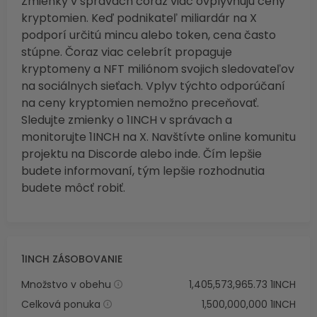
Zmienky v správach čoraz viac ovplyvňujú ceny
kryptomien. Keď podnikateľ miliardár na X
podporí určitú mincu alebo token, cena často
stúpne. Čoraz viac celebrít propaguje
kryptomeny a NFT miliónom svojich sledovateľov
na sociálnych sieťach. Vplyv týchto odporúčaní
na ceny kryptomien nemožno preceňovať.
Sledujte zmienky o 1INCH v správach a
monitorujte 1INCH na X. Navštívte online komunitu
projektu na Discorde alebo inde. Čím lepšie
budete informovaní, tým lepšie rozhodnutia
budete môcť robiť.
1INCH ZÁSOBOVANIE
Množstvo v obehu
1,405,573,965.73 1INCH
Celková ponuka
1,500,000,000 1INCH