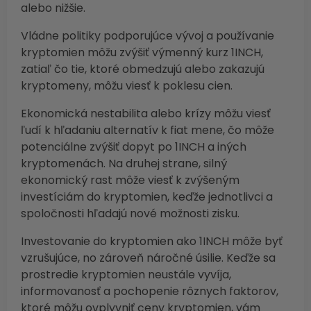
alebo nižšie.
Vládne politiky podporujúce vývoj a používanie
kryptomien môžu zvýšiť výmenný kurz 1INCH,
zatiaľ čo tie, ktoré obmedzujú alebo zakazujú
kryptomeny, môžu viesť k poklesu cien.
Ekonomická nestabilita alebo krízy môžu viesť
ľudí k hľadaniu alternatív k fiat mene, čo môže
potenciálne zvýšiť dopyt po 1INCH a iných
kryptomenách. Na druhej strane, silný
ekonomický rast môže viesť k zvýšeným
investíciám do kryptomien, keďže jednotlivci a
spoločnosti hľadajú nové možnosti zisku.
Investovanie do kryptomien ako 1INCH môže byť
vzrušujúce, no zároveň náročné úsilie. Keďže sa
prostredie kryptomien neustále vyvíja,
informovanosť a pochopenie rôznych faktorov,
ktoré môžu ovplyvniť ceny kryptomien, vám