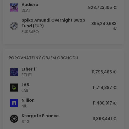
Audiera
928,723,105 €
BEAT
Spiko Amundi Overnight Swap
895,240,683
Fund (EUR)
€
EURSAFO
POROVNATEĽNÝ OBJEM OBCHODU
Ether.fi
11,795,485 €
ETHFI
LAB
11,714,887 €
LAB
Nillion
11,480,917 €
NIL
Stargate Finance
11,398,441 €
STG