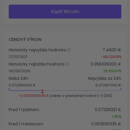
Kúpiť Bitcoin
CENOVÝ VÝKON
Historicky najvyššia hodnota
7.4600 €
27/10/2021
-99.02618%
Historicky najnižšia hodnota
0.056336000 €
06/06/2026
28.89241%
Nízka 24h
Najvyššia za 24h
0.072364000 €
0.073197000 €
-0.0000184045 €
pokles v poslednej hodine (-0.03%)
Pred 1 týždňom
0.071291321 €
1.85%
Pred 1 mesiacom
0.063506335 €