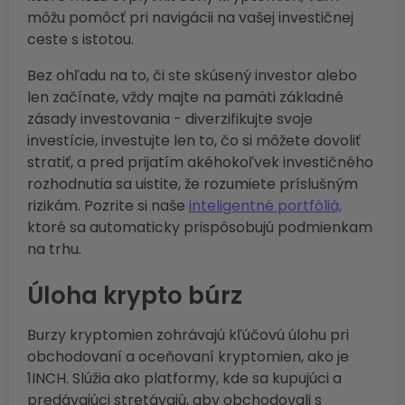
môžu pomôcť pri navigácii na vašej investičnej
ceste s istotou.
Bez ohľadu na to, či ste skúsený investor alebo
len začínate, vždy majte na pamäti základné
zásady investovania - diverzifikujte svoje
investície, investujte len to, čo si môžete dovoliť
stratiť, a pred prijatím akéhokoľvek investičného
rozhodnutia sa uistite, že rozumiete príslušným
rizikám. Pozrite si naše
inteligentné portfóliá,
ktoré sa automaticky prispôsobujú podmienkam
na trhu.
Úloha krypto búrz
Burzy kryptomien zohrávajú kľúčovú úlohu pri
obchodovaní a oceňovaní kryptomien, ako je
1INCH. Slúžia ako platformy, kde sa kupujúci a
predávajúci stretávajú, aby obchodovali s