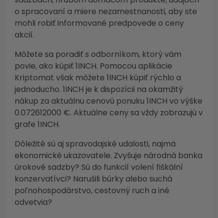
o spracovaní a miere nezamestnanosti, aby ste
mohli robiť informované predpovede o ceny
akcií.
Môžete sa poradiť s odborníkom, ktorý vám
povie, ako kúpiť 1INCH. Pomocou aplikácie
Kriptomat však môžete 1INCH kúpiť rýchlo a
jednoducho. 1INCH je k dispozícii na okamžitý
nákup za aktuálnu cenovú ponuku 1INCH vo výške
0.072612000 €. Aktuálne ceny sa vždy zobrazujú v
grafe 1INCH.
Dôležité sú aj spravodajské udalosti, najmä
ekonomické ukazovatele. Zvyšuje národná banka
úrokové sadzby? Sú do funkcií volení fiškální
konzervatívci? Narušili búrky alebo suchá
poľnohospodárstvo, cestovný ruch a iné
odvetvia?