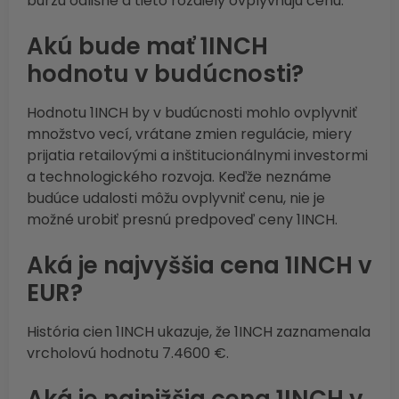
burzu odlišné a tieto rozdiely ovplyvňujú cenu.
Akú bude mať 1INCH
hodnotu v budúcnosti?
Hodnotu 1INCH by v budúcnosti mohlo ovplyvniť
množstvo vecí, vrátane zmien regulácie, miery
prijatia retailovými a inštitucionálnymi investormi
a technologického rozvoja. Keďže neznáme
budúce udalosti môžu ovplyvniť cenu, nie je
možné urobiť presnú predpoveď ceny 1INCH.
Aká je najvyššia cena 1INCH v
EUR?
História cien 1INCH ukazuje, že 1INCH zaznamenala
vrcholovú hodnotu 7.4600 €.