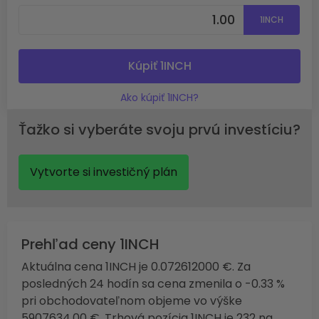
1INCH
Kúpiť 1INCH
Ako kúpiť 1INCH?
Ťažko si vyberáte svoju prvú investíciu?
Vytvorte si investičný plán
Prehľad ceny 1INCH
Aktuálna cena 1INCH je 0.072612000 €. Za
posledných 24 hodín sa cena zmenila o -0.33 %
pri obchodovateľnom objeme vo výške
5907634.00 €. Trhová pozícia 1INCH je 232 na