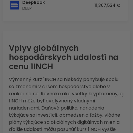
DeepBook
11,367,534 €
DEEP
Vplyv globálnych
hospodárskych udalostí na
cenu 1INCH
Výmenný kurz 1INCH sa niekedy pohybuje spolu
so zmenami v širšom hospodárstve alebo v
reakcii na ne. Rovnako ako všetky kryptomeny, aj
1INCH môže byť ovplyvnený vládnymi
nariadeniami. Daňová politika, nariadenia
týkajúce sa investícií, obmedzenia ťažby, vládne
plány týkajúce sa oficiálnych digitálnych mien a
ďalšie udalosti môžu posunúť kurz 1INCH vyššie