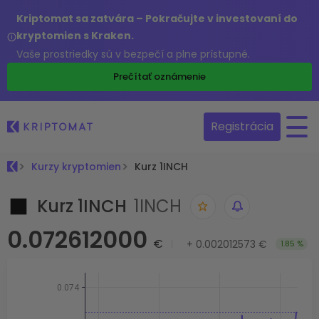
Kriptomat sa zatvára – Pokračujte v investovaní do
kryptomien s Kraken.
Vaše prostriedky sú v bezpečí a plne prístupné.
Prečítať oznámenie
Registrácia
Kurzy kryptomien
Kurz 1INCH
Kurz 1INCH
1INCH
0.072612000
€
+
0.002012573 €
1.85 %