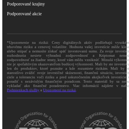
Podporované krajiny
Podporované akcie
*Upozornenie na riziká: Ceny digitálnych aktív podliehajú vysoké
trhovému riziku a cenovej volatilite. Hodnota vašej investície môže kles
alebo stúpať a nemusíte získať späť investovanú sumu. Za svoje investič
rozhodnutia nesiete výhradnú zodpovednosť a Kriptomat nenes
zodpovednosť za žiadne straty, ktoré vám môžu vzniknúť. Minulá výkonno
nie je spoľahlivým ukazovateľom budúcej výkonnosti. Mali by ste investov
len do produktov, ktoré poznáte a kde rozumiete rizikám. Mali by s
starostlivo zvážiť svoje investičné skúsenosti, finančnú situáciu, investič
ciele a toleranciu voči riziku a pred uskutočnením akejkoľvek investície 
poradiť s nezávislým finančným poradcom. Tento materiál by sa nem
vykladať ako finančné poradenstvo. Viac informácií nájdete v naši
Podmienkach služby
a
Upozornení na riziká
.