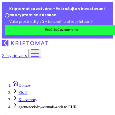
Kriptomat sa zatvára – Pokračujte v investovaní
do kryptomien s Kraken.
Vaše prostriedky sú v bezpečí a plne prístupné.
Prečítať oznámenie
Zaregistrovať sa
Domov
Zistiť
Konvertory
agent-zeek-by-virtuals-zeek to EUR