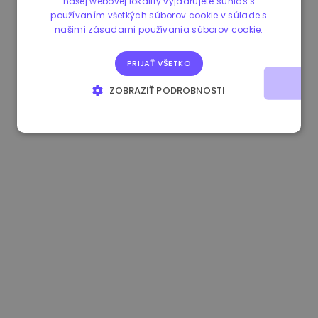
našej webovej lokality vyjadrujete súhlas s
používaním všetkých súborov cookie v súlade s
0.080659000 €
-4.80%
3.2B €
našimi zásadami používania súborov cookie.
PRIJAŤ VŠETKO
ZOBRAZIŤ PODROBNOSTI
NEVYHNUTNE POTREBNÉ
VÝKONNOSŤ
CIELENIE
FUNKCIE