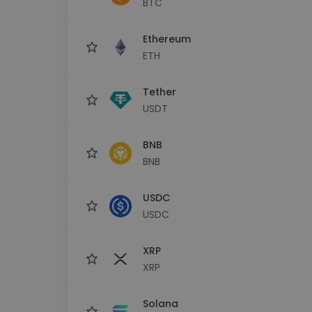
BTC
Investičný prieskumník
Nájdi svoju krypto stratégiu
Ethereum
ETH
Tether
USDT
BNB
BNB
USDC
USDC
XRP
XRP
Solana