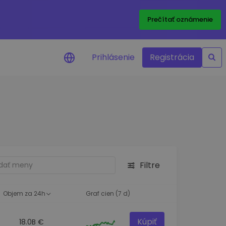
Prečítať oznámenie
Prihlásenie
Registrácia
a na cenu
 ceny vašich
kenov v reálnom
ktíva
Filtre
né príležitosti
fólia
oznatky pre optimálny
Objem za 24h
Graf cien (7 d)
Kúpiť
18.0B €