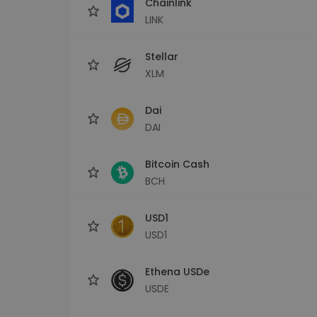
Chainlink
LINK
Stellar
XLM
Dai
DAI
Bitcoin Cash
BCH
USD1
USD1
Ethena USDe
USDE