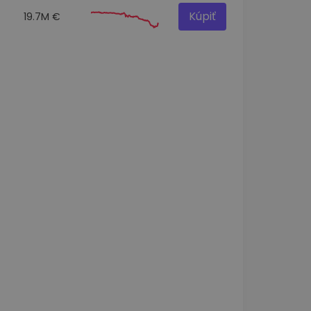
Kúpiť
19.7M €