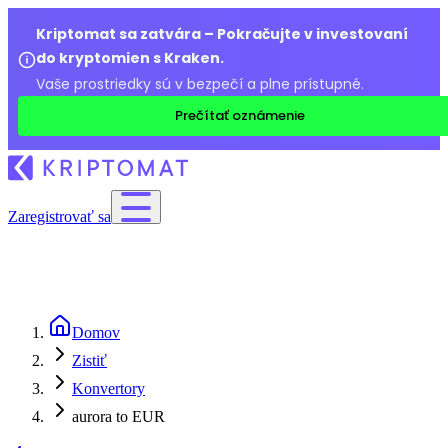
Kriptomat sa zatvára – Pokračujte v investovaní
do kryptomien s Kraken.
Vaše prostriedky sú v bezpečí a plne prístupné.
Prečítať oznámenie
Zaregistrovať sa
Domov
Zistiť
Konvertory
aurora to EUR