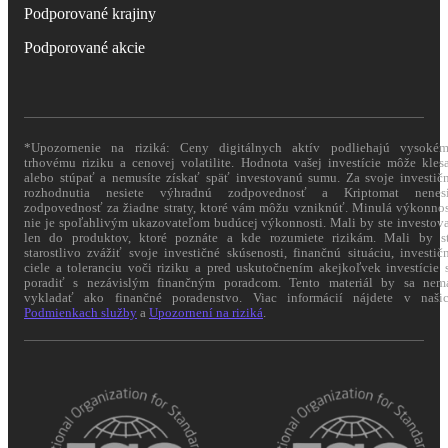
Podporované krajiny
Podporované akcie
*Upozornenie na riziká: Ceny digitálnych aktív podliehajú vysoké
trhovému riziku a cenovej volatilite. Hodnota vašej investície môže kles
alebo stúpať a nemusíte získať späť investovanú sumu. Za svoje investič
rozhodnutia nesiete výhradnú zodpovednosť a Kriptomat nenes
zodpovednosť za žiadne straty, ktoré vám môžu vzniknúť. Minulá výkonno
nie je spoľahlivým ukazovateľom budúcej výkonnosti. Mali by ste investov
len do produktov, ktoré poznáte a kde rozumiete rizikám. Mali by s
starostlivo zvážiť svoje investičné skúsenosti, finančnú situáciu, investič
ciele a toleranciu voči riziku a pred uskutočnením akejkoľvek investície 
poradiť s nezávislým finančným poradcom. Tento materiál by sa nem
vykladať ako finančné poradenstvo. Viac informácií nájdete v naši
Podmienkach služby
a
Upozornení na riziká
.