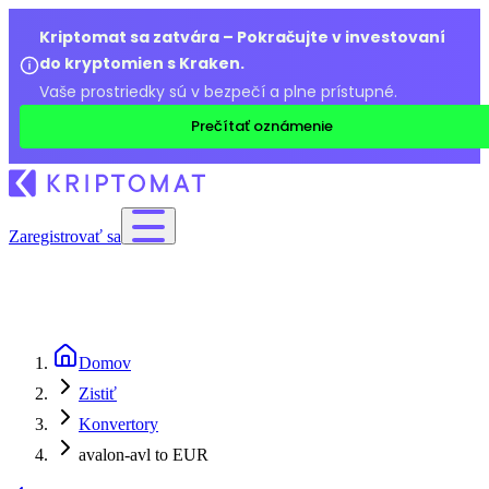
Kriptomat sa zatvára – Pokračujte v investovaní
do kryptomien s Kraken.
Vaše prostriedky sú v bezpečí a plne prístupné.
Prečítať oznámenie
Zaregistrovať sa
Domov
Zistiť
Konvertory
avalon-avl to EUR