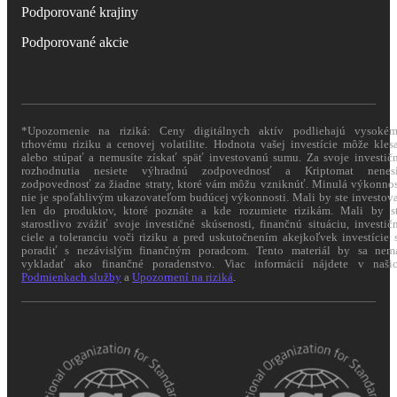
Podporované krajiny
Podporované akcie
*Upozornenie na riziká: Ceny digitálnych aktív podliehajú vysoké
trhovému riziku a cenovej volatilite. Hodnota vašej investície môže kles
alebo stúpať a nemusíte získať späť investovanú sumu. Za svoje investič
rozhodnutia nesiete výhradnú zodpovednosť a Kriptomat nenes
zodpovednosť za žiadne straty, ktoré vám môžu vzniknúť. Minulá výkonno
nie je spoľahlivým ukazovateľom budúcej výkonnosti. Mali by ste investov
len do produktov, ktoré poznáte a kde rozumiete rizikám. Mali by s
starostlivo zvážiť svoje investičné skúsenosti, finančnú situáciu, investič
ciele a toleranciu voči riziku a pred uskutočnením akejkoľvek investície 
poradiť s nezávislým finančným poradcom. Tento materiál by sa nem
vykladať ako finančné poradenstvo. Viac informácií nájdete v naši
Podmienkach služby
a
Upozornení na riziká
.