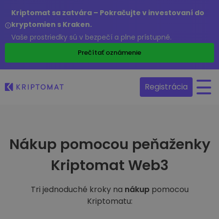
Kriptomat sa zatvára – Pokračujte v investovaní do
kryptomien s Kraken.
Vaše prostriedky sú v bezpečí a plne prístupné.
Prečítať oznámenie
Registrácia
Nákup pomocou peňaženky
Kriptomat Web3
Tri jednoduché kroky na
nákup
pomocou
Kriptomatu: