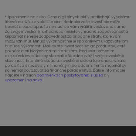
*Upozornenie na riziko: Ceny digitálnych aktív podliehajú vysokému
trhovému riziku a volatilite cien. Hodnota vašej investície môže
klesnúť alebo stúpnuť a nemusí sa vám vrátiť investovaná suma.
Za svoje investičné rozhodnutia nesiete výhradnú zodpovednosť a
Kriptomat nenesie zodpovednosť za prípadné straty, ktoré vám
môžu vzniknúť. Minulá výkonnosť nie je spoľahlivým ukazovateľom
budúcej výkonnosti. Mali by ste investovať len do produktov, ktoré
poznáte a pri ktorých rozumiete rizikám. Pred uskutočnením
akejkoľvek investície by ste mali dôkladne zvážiť svoje investičné
skúsenosti, finančnú situáciu, investičné ciele a toleranciu rizika a
poradiť sa s nezávislým finančným poradcom. Tento materiál by
sa nemal považovať za finančné poradenstvo. Ďalšie informácie
nájdete v našich
podmienkach poskytovania služieb
a v
upozornení na riziká
.