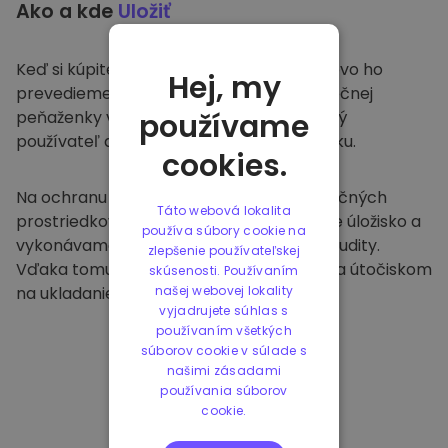
Ako a kde
Uložiť
Keď si kúpite na
Kriptomat
, bezproblémovo ho
Hej, my
prevedieme do vašej vyhradenej a bezpečnej
peňaženky v rámci našej platformy. Každý
používame
používateľ dostane individuálnu peňaženku.
cookies.
Na ochranu našich zákazníkov a ich finančných
Táto webová lokalita
prostriedkov ponúkame bezpečné offline úložisko a
používa súbory cookie na
vykonávame pravidelné bezpečnostné audity.
zlepšenie používateľskej
Vďaka tomuto prístupu je naša platforma útočiskom
skúsenosti. Používaním
na ukladanie a iných kryptomien.
našej webovej lokality
vyjadrujete súhlas s
používaním všetkých
súborov cookie v súlade s
našimi zásadami
používania súborov
cookie.